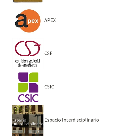
APEX
CSE
CSIC
Espacio Interdisciplinario