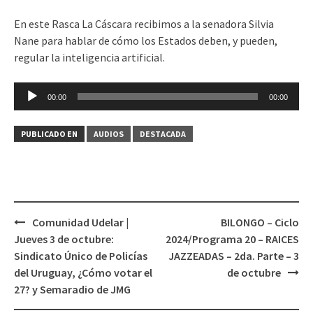
En este Rasca La Cáscara recibimos a la senadora Silvia
Nane para hablar de cómo los Estados deben, y pueden,
regular la inteligencia artificial.
Reproductor
00:00
00:00
de
audio
PUBLICADO EN
AUDIOS
DESTACADA
Comunidad Udelar |
BILONGO – Ciclo
Navegación
Jueves 3 de octubre:
2024/Programa 20 – RAICES
de
Sindicato Único de Policías
JAZZEADAS – 2da. Parte – 3
entradas
del Uruguay, ¿Cómo votar el
de octubre
27? y Semaradio de JMG