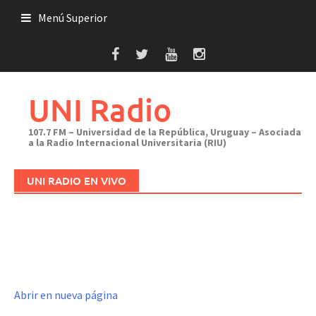
Saltar
Menú Superior
al
contenido
UNI Radio
107.7 FM – Universidad de la República, Uruguay – Asociada
a la Radio Internacional Universitaria (RIU)
UNI RADIO EN VIVO
Abrir en nueva página