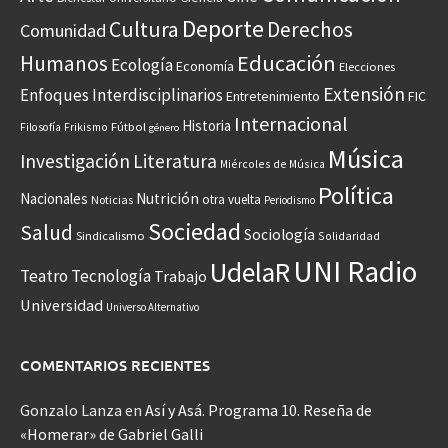
Deporte
Cultura
Derechos
Comunidad
Educación
Humanos
Ecología
Economía
Elecciones
Extensión
Enfoques Interdisciplinarios
Entretenimiento
FIC
Internacional
Historia
Frikismo
Fútbol
Filosofía
género
Música
Investigación
Literatura
Miércoles de Música
Política
Nacionales
Nutrición
otra vuelta
Noticias
Periodismo
Sociedad
Salud
Sociología
Sindicalismo
Solidaridad
UNI Radio
UdelaR
Teatro
Tecnología
Trabajo
Universidad
Universo Alternativo
COMENTARIOS RECIENTES
Gonzalo Lanza
en
Así y Asá. Programa 10. Reseña de
«Homerar» de Gabriel Galli