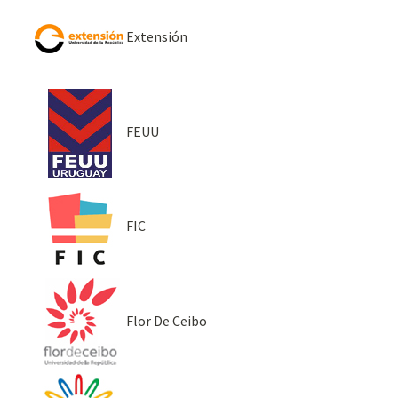
Extensión
FEUU
FIC
Flor De Ceibo