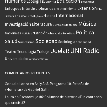
Educación
Humanos
Ecología
Economía
Elecciones
Extensión
Enfoques Interdisciplinarios
Entretenimiento
FIC
Internacional
Historia
Frikismo
Fútbol
Filosofía
género
Música
Investigación
Literatura
Miércoles de Música
Política
Nacionales
Nutrición
otra vuelta
Noticias
Periodismo
Sociedad
Salud
Sociología
Sindicalismo
Solidaridad
UNI Radio
UdelaR
Teatro
Tecnología
Trabajo
Universidad
Universo Alternativo
COMENTARIOS RECIENTES
Gonzalo Lanza
en
Así y Asá. Programa 10. Reseña de
«Homerar» de Gabriel Galli
Laura
en
Escaramujo #6: Columna de historia «Fue cantando
que crecí» #2