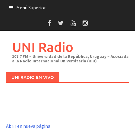
Saltar
Menú Superior
al
contenido
UNI Radio
107.7 FM – Universidad de la República, Uruguay – Asociada
a la Radio Internacional Universitaria (RIU)
UNI RADIO EN VIVO
Abrir en nueva página