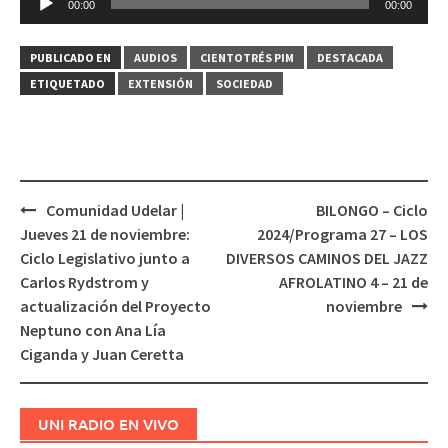
00:00
00:00
de
audio
PUBLICADO EN
AUDIOS
CIENTOTRÉS PIM
DESTACADA
ETIQUETADO
EXTENSIÓN
SOCIEDAD
Comunidad Udelar |
BILONGO – Ciclo
Navegación
Jueves 21 de noviembre:
2024/Programa 27 – LOS
de
Ciclo Legislativo junto a
DIVERSOS CAMINOS DEL JAZZ
entradas
Carlos Rydstrom y
AFROLATINO 4 – 21 de
actualización del Proyecto
noviembre
Neptuno con Ana Lía
Ciganda y Juan Ceretta
UNI RADIO EN VIVO