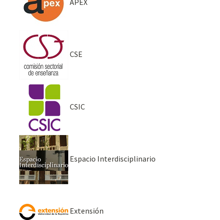
APEX
CSE
CSIC
Espacio Interdisciplinario
Extensión