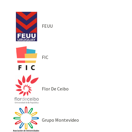
FEUU
FIC
Flor De Ceibo
Grupo Montevideo