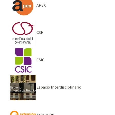
APEX
CSE
CSIC
Espacio Interdisciplinario
Extensión