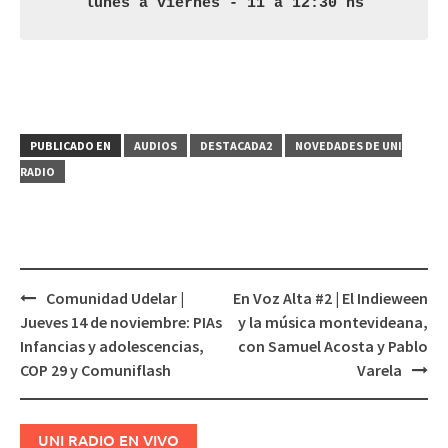
lunes a viernes - 11 a 12:30 hs
PUBLICADO EN
AUDIOS
DESTACADA2
NOVEDADES DE UNI
RADIO
Comunidad Udelar |
En Voz Alta #2 | El Indieween
Navegación
Jueves 14 de noviembre: PIAs
y la música montevideana,
de
Infancias y adolescencias,
con Samuel Acosta y Pablo
entradas
COP 29 y Comuniflash
Varela
UNI RADIO EN VIVO