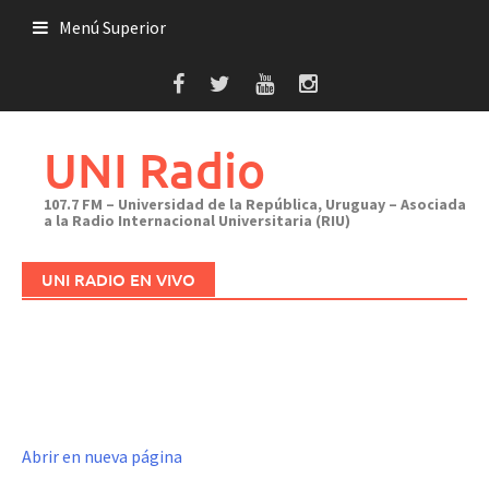
Saltar
Menú Superior
al
contenido
UNI Radio
107.7 FM – Universidad de la República, Uruguay – Asociada
a la Radio Internacional Universitaria (RIU)
UNI RADIO EN VIVO
Abrir en nueva página