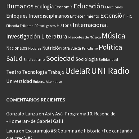
Educación
Humanos
Ecología
Economía
Elecciones
Extensión
Enfoques Interdisciplinarios
Entretenimiento
FIC
Internacional
Historia
Frikismo
Fútbol
Filosofía
género
Música
Investigación
Literatura
Miércoles de Música
Política
Nacionales
Nutrición
otra vuelta
Noticias
Periodismo
Sociedad
Salud
Sociología
Sindicalismo
Solidaridad
UNI Radio
UdelaR
Teatro
Tecnología
Trabajo
Universidad
Universo Alternativo
COMENTARIOS RECIENTES
Gonzalo Lanza
en
Así y Asá. Programa 10. Reseña de
«Homerar» de Gabriel Galli
Laura
en
Escaramujo #6: Columna de historia «Fue cantando
que crecí» #2