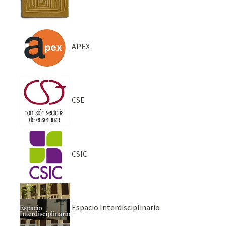
APEX
CSE
CSIC
Espacio Interdisciplinario