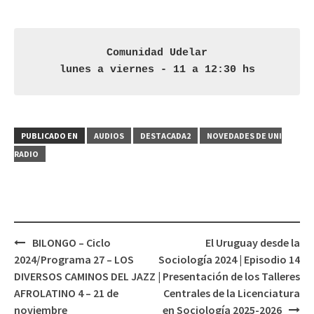
audio
Comunidad Udelar
lunes a viernes - 11 a 12:30 hs
PUBLICADO EN
AUDIOS
DESTACADA2
NOVEDADES DE UNI
RADIO
BILONGO – Ciclo
El Uruguay desde la
Navegación
2024/Programa 27 – LOS
Sociología 2024 | Episodio 14
de
DIVERSOS CAMINOS DEL JAZZ
| Presentación de los Talleres
entradas
AFROLATINO 4 – 21 de
Centrales de la Licenciatura
noviembre
en Sociología 2025-2026