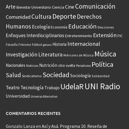
Comunicación
Arte
Cine
Ciencia
Bienestar Universitario
Deporte
Cultura
Derechos
Comunidad
Educación
Humanos
Ecología
Economía
Elecciones
Extensión
Enfoques Interdisciplinarios
Entretenimiento
FIC
Internacional
Historia
Frikismo
Fútbol
Filosofía
género
Música
Investigación
Literatura
Miércoles de Música
Política
Nacionales
Nutrición
otra vuelta
Noticias
Periodismo
Sociedad
Salud
Sociología
Sindicalismo
Solidaridad
UNI Radio
UdelaR
Teatro
Tecnología
Trabajo
Universidad
Universo Alternativo
COMENTARIOS RECIENTES
Gonzalo Lanza
en
Así y Asá. Programa 10. Reseña de