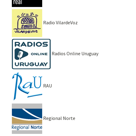
Radio VilardeVoz
Radios Online Uruguay
RAU
Regional Norte