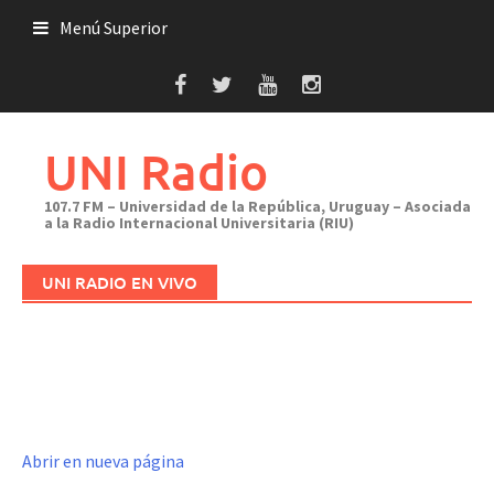
Saltar
Menú Superior
al
contenido
UNI Radio
107.7 FM – Universidad de la República, Uruguay – Asociada
a la Radio Internacional Universitaria (RIU)
UNI RADIO EN VIVO
Abrir en nueva página