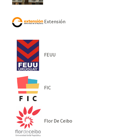
Extensión
FEUU
FIC
Flor De Ceibo