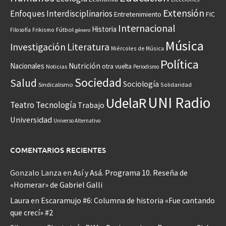
Extensión
Enfoques Interdisciplinarios
Entretenimiento
FIC
Internacional
Historia
Frikismo
Fútbol
Filosofía
género
Música
Investigación
Literatura
Miércoles de Música
Política
Nacionales
Nutrición
otra vuelta
Noticias
Periodismo
Sociedad
Salud
Sociología
Sindicalismo
Solidaridad
UNI Radio
UdelaR
Teatro
Tecnología
Trabajo
Universidad
Universo Alternativo
COMENTARIOS RECIENTES
Gonzalo Lanza
en
Así y Asá. Programa 10. Reseña de
«Homerar» de Gabriel Galli
Laura
en
Escaramujo #6: Columna de historia «Fue cantando
que crecí» #2