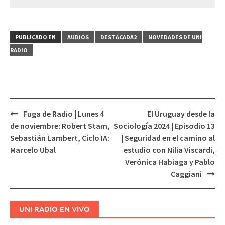
PUBLICADO EN
AUDIOS
DESTACADA2
NOVEDADES DE UNI
RADIO
Fuga de Radio | Lunes 4
El Uruguay desde la
Navegación
de noviembre: Robert Stam,
Sociología 2024 | Episodio 13
de
Sebastián Lambert, Ciclo IA:
| Seguridad en el camino al
entradas
Marcelo Ubal
estudio con Nilia Viscardi,
Verónica Habiaga y Pablo
Caggiani
UNI RADIO EN VIVO