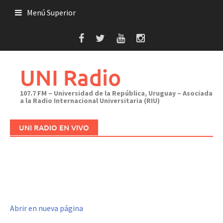
Saltar
Menú Superior
al
contenido
UNI Radio
107.7 FM – Universidad de la República, Uruguay – Asociada
a la Radio Internacional Universitaria (RIU)
UNI RADIO EN VIVO
Abrir en nueva página