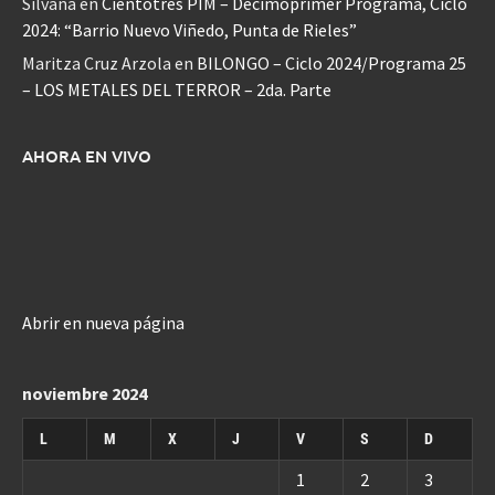
Silvana
en
Cientotrés PIM – Decimoprimer Programa, Ciclo
2024: “Barrio Nuevo Viñedo, Punta de Rieles”
Maritza Cruz Arzola
en
BILONGO – Ciclo 2024/Programa 25
– LOS METALES DEL TERROR – 2da. Parte
AHORA EN VIVO
Abrir en nueva página
noviembre 2024
L
M
X
J
V
S
D
1
2
3