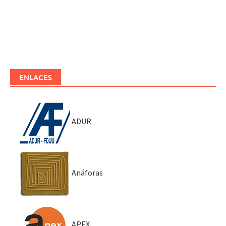
ENLACES
ADUR
Anáforas
APEX