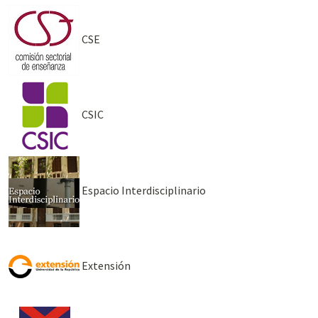
CSE
CSIC
Espacio Interdisciplinario
Extensión