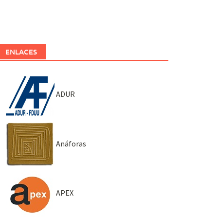
ENLACES
ADUR
Anáforas
APEX