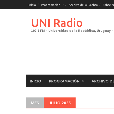
Saltar
Inicio
Programación
Archivo de la Palabra
Sobre N
al
contenido
UNI Radio
107.7 FM – Universidad de la República, Uruguay – 
INICIO
PROGRAMACIÓN
ARCHIVO DE
MES
JULIO 2025