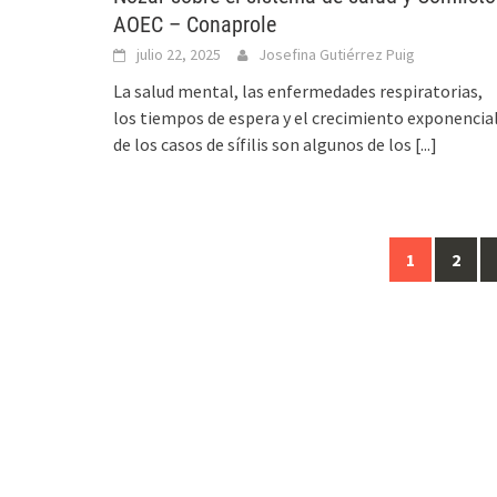
AOEC – Conaprole
julio 22, 2025
Josefina Gutiérrez Puig
La salud mental, las enfermedades respiratorias,
los tiempos de espera y el crecimiento exponencia
de los casos de sífilis son algunos de los
[...]
1
2
Ir
a
las
entradas