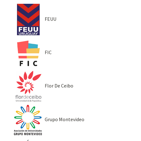
FEUU
FIC
Flor De Ceibo
Grupo Montevideo