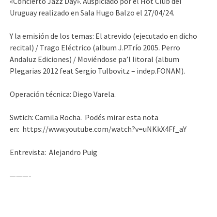
«Concierto Jazz Day». Auspiciado por el Hot Club del
Uruguay realizado en Sala Hugo Balzo el 27/04/24.
Y la emisión de los temas: El atrevido (ejecutado en dicho
recital) / Trago Eléctrico (album J.P.Trío 2005. Perro
Andaluz Ediciones) / Moviéndose pa’l litoral (album
Plegarias 2012 feat Sergio Tulbovitz – indep.FONAM).
Operación técnica: Diego Varela.
Swtich: Camila Rocha. Podés mirar esta nota
en: https://www.youtube.com/watch?v=uNKkX4Ff_aY
Entrevista: Alejandro Puig
———-