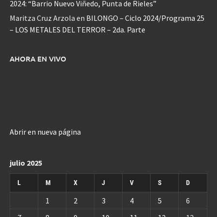
2024: “Barrio Nuevo Viñedo, Punta de Rieles”
Maritza Cruz Arzola
en
BILONGO – Ciclo 2024/Programa 25
– LOS METALES DEL TERROR – 2da. Parte
AHORA EN VIVO
Abrir en nueva página
julio 2025
L
M
X
J
V
S
D
1
2
3
4
5
6