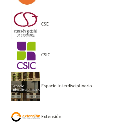
CSE
CSIC
Espacio Interdisciplinario
Extensión