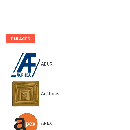
ENLACES
ADUR
Anáforas
APEX