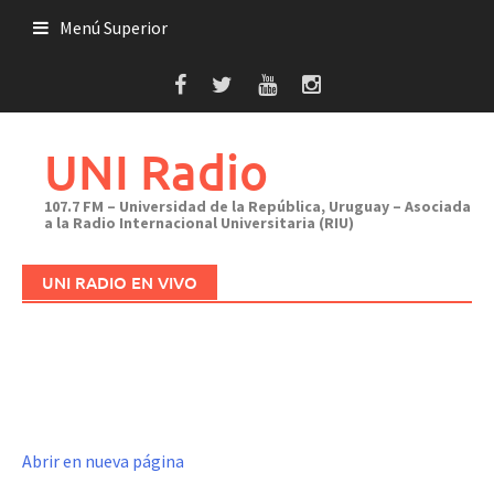
Saltar
Menú Superior
al
contenido
UNI Radio
107.7 FM – Universidad de la República, Uruguay – Asociada
a la Radio Internacional Universitaria (RIU)
UNI RADIO EN VIVO
Abrir en nueva página