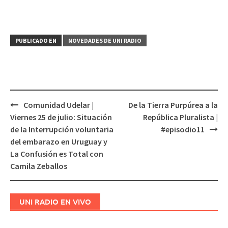
PUBLICADO EN
NOVEDADES DE UNI RADIO
Comunidad Udelar |
De la Tierra Purpúrea a la
Navegación
Viernes 25 de julio: Situación
República Pluralista |
de
de la Interrupción voluntaria
#episodio11
entradas
del embarazo en Uruguay y
La Confusión es Total con
Camila Zeballos
UNI RADIO EN VIVO