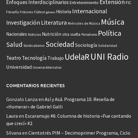
Extensión
Enfoques Interdisciplinarios
Entretenimiento
FIC
Internacional
Historia
Frikismo
Fútbol
Filosofía
género
Música
Investigación
Literatura
Miércoles de Música
Política
Nacionales
Nutrición
otra vuelta
Noticias
Periodismo
Sociedad
Salud
Sociología
Sindicalismo
Solidaridad
UNI Radio
UdelaR
Teatro
Tecnología
Trabajo
Universidad
Universo Alternativo
COMENTARIOS RECIENTES
Gonzalo Lanza
en
Así y Asá. Programa 10. Reseña de
«Homerar» de Gabriel Galli
Laura
en
Escaramujo #6: Columna de historia «Fue cantando
que crecí» #2
Silvana
en
Cientotrés PIM – Decimoprimer Programa, Ciclo