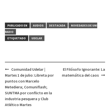
PUBLICADO EN
AUDIOS
DESTACADA
NOVEDADES DE UNI
RADIO
ETIQUETADO
UDELAR
Comunidad Udelar |
El Filósofo Ignorante: La
Navegación
Martes 1 de julio: Libreta por
matemática del caos
de
puntos con Marcelo
entradas
Metediera; Comuniflash;
SUNTMA por conflicto en la
industria pesquera y Club
Atlético Martes