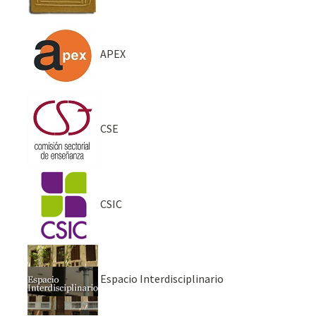
APEX
CSE
CSIC
Espacio Interdisciplinario