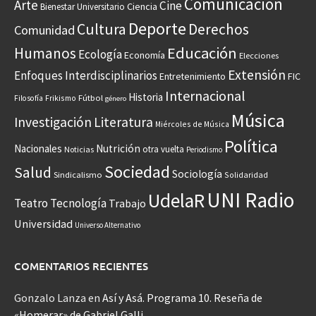
Comunicación
Arte
Cine
Ciencia
Bienestar Universitario
Deporte
Cultura
Derechos
Comunidad
Educación
Humanos
Ecología
Economía
Elecciones
Extensión
Enfoques Interdisciplinarios
Entretenimiento
FIC
Internacional
Historia
Frikismo
Fútbol
Filosofía
género
Música
Investigación
Literatura
Miércoles de Música
Política
Nacionales
Nutrición
otra vuelta
Noticias
Periodismo
Sociedad
Salud
Sociología
Sindicalismo
Solidaridad
UNI Radio
UdelaR
Teatro
Tecnología
Trabajo
Universidad
Universo Alternativo
COMENTARIOS RECIENTES
Gonzalo Lanza
en
Así y Asá. Programa 10. Reseña de
«Homerar» de Gabriel Galli