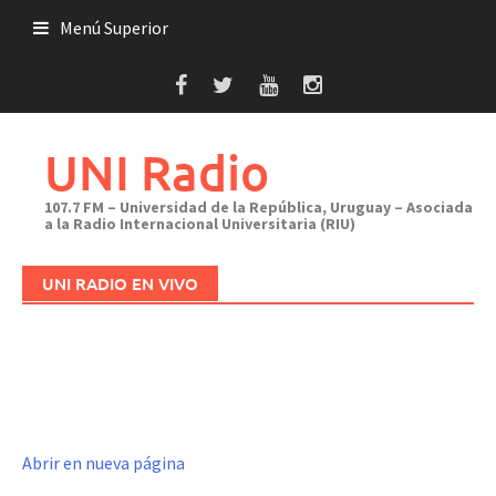
Saltar
Menú Superior
al
contenido
UNI Radio
107.7 FM – Universidad de la República, Uruguay – Asociada
a la Radio Internacional Universitaria (RIU)
UNI RADIO EN VIVO
Abrir en nueva página