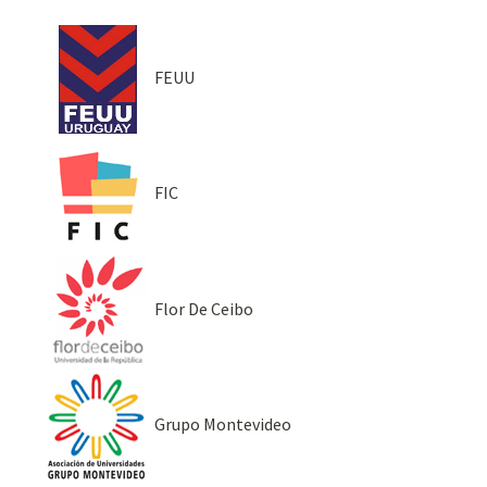
FEUU
FIC
Flor De Ceibo
Grupo Montevideo