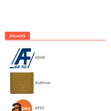
ENLACES
ADUR
Anáforas
APEX