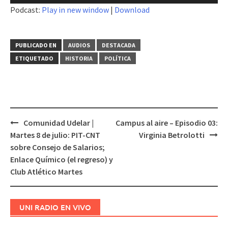
de
Podcast:
Play in new window
|
Download
audio
PUBLICADO EN
AUDIOS
DESTACADA
ETIQUETADO
HISTORIA
POLÍTICA
Comunidad Udelar |
Campus al aire – Episodio 03:
Navegación
Martes 8 de julio: PIT-CNT
Virginia Betrolotti
de
sobre Consejo de Salarios;
entradas
Enlace Químico (el regreso) y
Club Atlético Martes
UNI RADIO EN VIVO