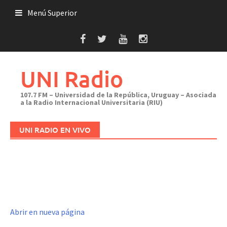
Saltar
Menú Superior
al
contenido
UNI Radio
107.7 FM – Universidad de la República, Uruguay – Asociada
a la Radio Internacional Universitaria (RIU)
UNI RADIO EN VIVO
Abrir en nueva página