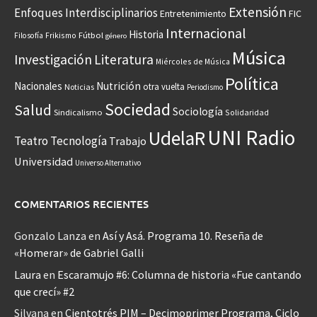
Extensión
Enfoques Interdisciplinarios
Entretenimiento
FIC
Internacional
Historia
Frikismo
Fútbol
Filosofía
género
Música
Investigación
Literatura
Miércoles de Música
Política
Nacionales
Nutrición
otra vuelta
Noticias
Periodismo
Sociedad
Salud
Sociología
Sindicalismo
Solidaridad
UNI Radio
UdelaR
Teatro
Tecnología
Trabajo
Universidad
Universo Alternativo
COMENTARIOS RECIENTES
Gonzalo Lanza
en
Así y Asá. Programa 10. Reseña de
«Homerar» de Gabriel Galli
Laura
en
Escaramujo #6: Columna de historia «Fue cantando
que crecí» #2
Silvana
en
Cientotrés PIM – Decimoprimer Programa, Ciclo