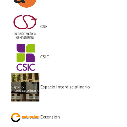
CSE
CSIC
Espacio Interdisciplinario
Extensión