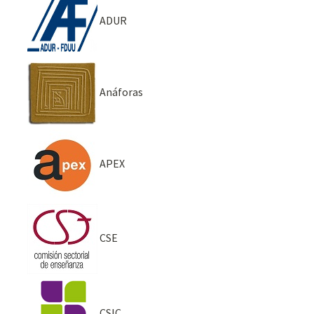
ADUR
Anáforas
APEX
CSE
CSIC