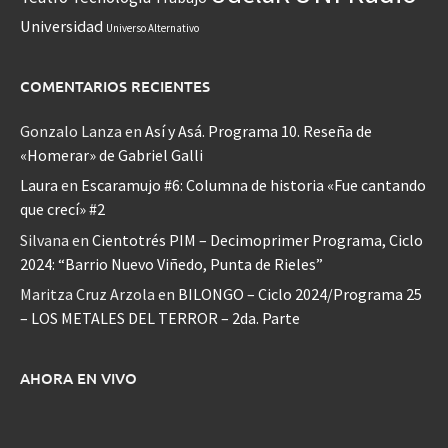
Universidad
Universo Alternativo
COMENTARIOS RECIENTES
Gonzalo Lanza
en
Así y Asá. Programa 10. Reseña de
«Homerar» de Gabriel Galli
Laura
en
Escaramujo #6: Columna de historia «Fue cantando
que crecí» #2
Silvana
en
Cientotrés PIM – Decimoprimer Programa, Ciclo
2024: “Barrio Nuevo Viñedo, Punta de Rieles”
Maritza Cruz Arzola
en
BILONGO – Ciclo 2024/Programa 25
– LOS METALES DEL TERROR – 2da. Parte
AHORA EN VIVO