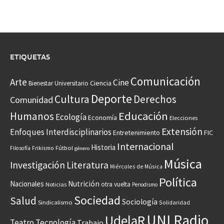
ETIQUETAS
Comunicación
Arte
Cine
Ciencia
Bienestar Universitario
Deporte
Cultura
Derechos
Comunidad
Educación
Humanos
Ecología
Economía
Elecciones
Extensión
Enfoques Interdisciplinarios
Entretenimiento
FIC
Internacional
Historia
Frikismo
Fútbol
Filosofía
género
Música
Investigación
Literatura
Miércoles de Música
Política
Nacionales
Nutrición
otra vuelta
Noticias
Periodismo
Sociedad
Salud
Sociología
Sindicalismo
Solidaridad
UNI Radio
UdelaR
Teatro
Tecnología
Trabajo