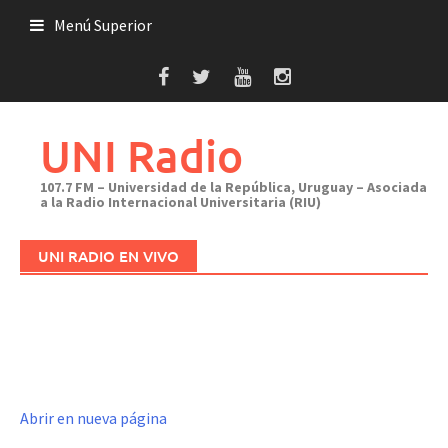
Saltar
Menú Superior
al
contenido
UNI Radio
107.7 FM – Universidad de la República, Uruguay – Asociada
a la Radio Internacional Universitaria (RIU)
UNI RADIO EN VIVO
Abrir en nueva página