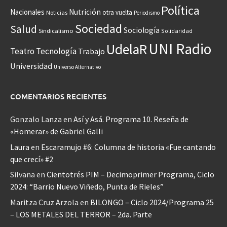
Política
Nacionales
Nutrición
otra vuelta
Noticias
Periodismo
Sociedad
Salud
Sociología
Sindicalismo
Solidaridad
UNI Radio
UdelaR
Teatro
Tecnología
Trabajo
Universidad
Universo Alternativo
COMENTARIOS RECIENTES
Gonzalo Lanza
en
Así y Asá. Programa 10. Reseña de
«Homerar» de Gabriel Galli
Laura
en
Escaramujo #6: Columna de historia «Fue cantando
que crecí» #2
Silvana
en
Cientotrés PIM – Decimoprimer Programa, Ciclo
2024: “Barrio Nuevo Viñedo, Punta de Rieles”
Maritza Cruz Arzola
en
BILONGO – Ciclo 2024/Programa 25
– LOS METALES DEL TERROR – 2da. Parte