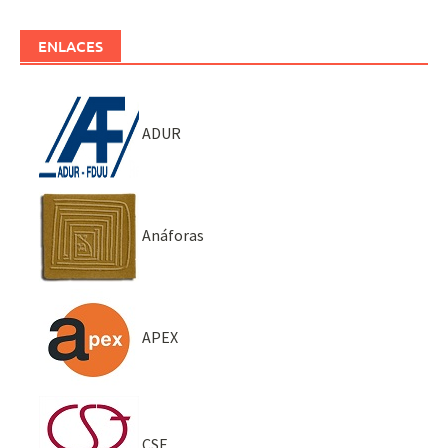
ENLACES
ADUR
Anáforas
APEX
CSE