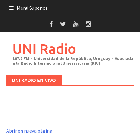
Saltar
Menú Superior
al
contenido
UNI Radio
107.7 FM – Universidad de la República, Uruguay – Asociada
a la Radio Internacional Universitaria (RIU)
UNI RADIO EN VIVO
Abrir en nueva página