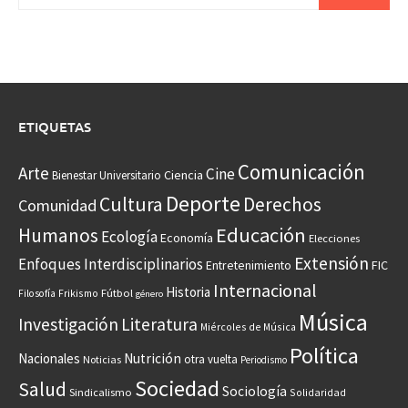
ETIQUETAS
Comunicación
Arte
Cine
Ciencia
Bienestar Universitario
Deporte
Cultura
Derechos
Comunidad
Educación
Humanos
Ecología
Economía
Elecciones
Extensión
Enfoques Interdisciplinarios
Entretenimiento
FIC
Internacional
Historia
Frikismo
Fútbol
Filosofía
género
Música
Investigación
Literatura
Miércoles de Música
Política
Nacionales
Nutrición
otra vuelta
Noticias
Periodismo
Sociedad
Salud
Sociología
Sindicalismo
Solidaridad