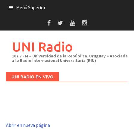
Saltar
Menú Superior
al
contenido
UNI Radio
107.7 FM – Universidad de la República, Uruguay – Asociada
a la Radio Internacional Universitaria (RIU)
UNI RADIO EN VIVO
Abrir en nueva página