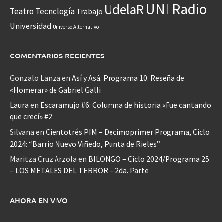
UNI Radio
UdelaR
Teatro
Tecnología
Trabajo
Universidad
Universo Alternativo
COMENTARIOS RECIENTES
Gonzalo Lanza
en
Así y Asá. Programa 10. Reseña de
«Homerar» de Gabriel Galli
Laura
en
Escaramujo #6: Columna de historia «Fue cantando
que crecí» #2
Silvana
en
Cientotrés PIM – Decimoprimer Programa, Ciclo
2024: “Barrio Nuevo Viñedo, Punta de Rieles”
Maritza Cruz Arzola
en
BILONGO – Ciclo 2024/Programa 25
– LOS METALES DEL TERROR – 2da. Parte
AHORA EN VIVO