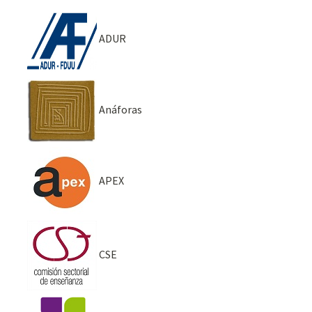
ADUR
Anáforas
APEX
CSE