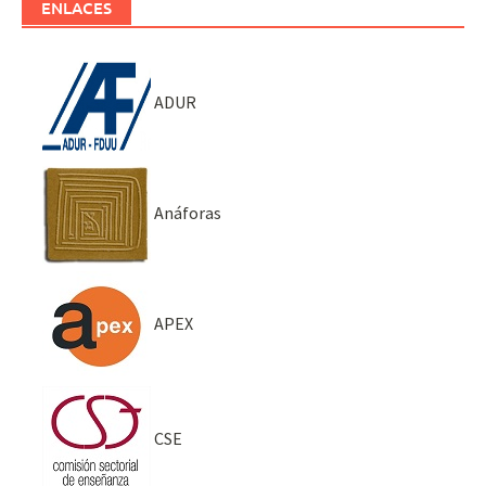
ENLACES
ADUR
Anáforas
APEX
CSE