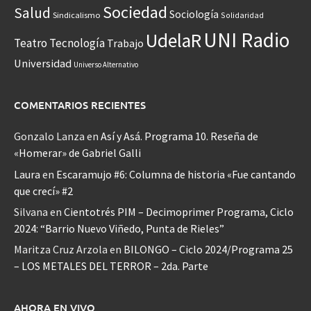
Sociedad
Salud
Sociología
Sindicalismo
Solidaridad
UNI Radio
UdelaR
Teatro
Tecnología
Trabajo
Universidad
Universo Alternativo
COMENTARIOS RECIENTES
Gonzalo Lanza
en
Así y Asá. Programa 10. Reseña de
«Homerar» de Gabriel Galli
Laura
en
Escaramujo #6: Columna de historia «Fue cantando
que crecí» #2
Silvana
en
Cientotrés PIM – Decimoprimer Programa, Ciclo
2024: “Barrio Nuevo Viñedo, Punta de Rieles”
Maritza Cruz Arzola
en
BILONGO – Ciclo 2024/Programa 25
– LOS METALES DEL TERROR – 2da. Parte
AHORA EN VIVO