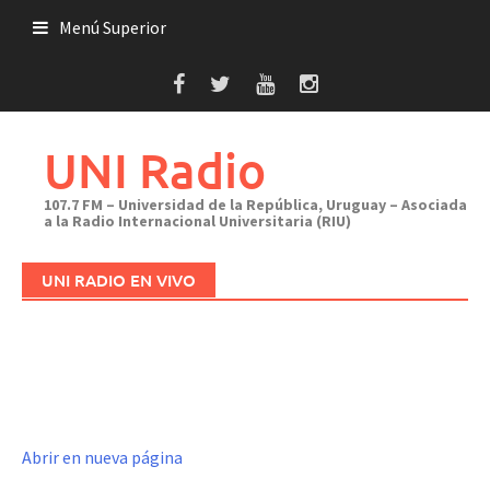
Saltar
Menú Superior
al
contenido
UNI Radio
107.7 FM – Universidad de la República, Uruguay – Asociada
a la Radio Internacional Universitaria (RIU)
UNI RADIO EN VIVO
Abrir en nueva página