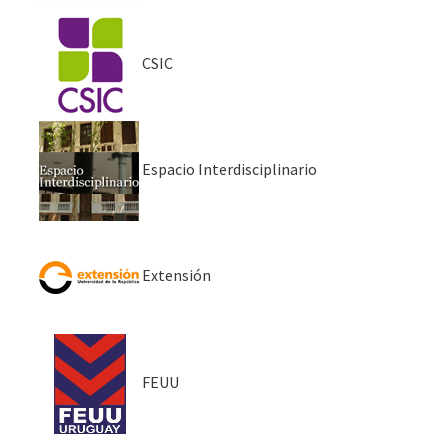
CSIC
Espacio Interdisciplinario
Extensión
FEUU