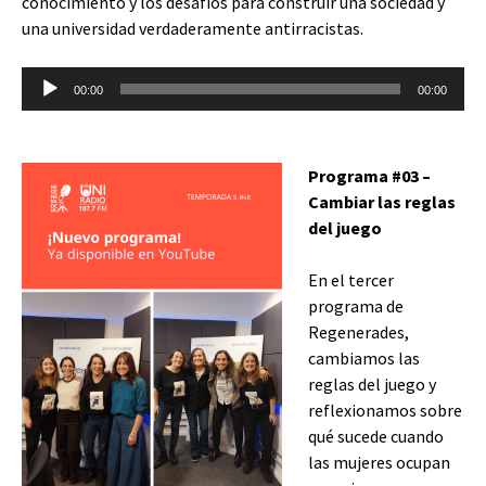
conocimiento y los desafíos para construir una sociedad y
una universidad verdaderamente antirracistas.
Reproductor
00:00
00:00
de
audio
Programa #03 –
Cambiar las reglas
del juego
En el tercer
programa de
Regenerades,
cambiamos las
reglas del juego y
reflexionamos sobre
qué sucede cuando
las mujeres ocupan