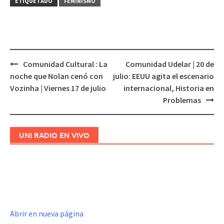
ETIQUETADO
FEMINISMO
Comunidad Cultural : La
Comunidad Udelar | 20 de
Navegación
noche que Nolan cenó con
julio: EEUU agita el escenario
de
Vozinha | Viernes 17 de julio
internacional, Historia en
entradas
Problemas
UNI RADIO EN VIVO
Abrir en nueva página