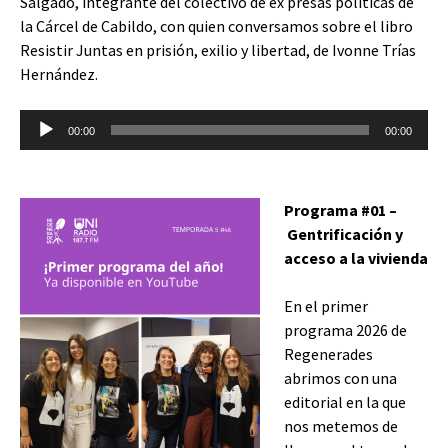
Salgado, integrante del colectivo de ex presas políticas de
la Cárcel de Cabildo, con quien conversamos sobre el libro
Resistir Juntas en prisión, exilio y libertad, de Ivonne Trías
Hernández.
Reproductor
00:00
00:00
de
audio
Programa #01 –
Gentrificación y
acceso a la vivienda
En el primer
programa 2026 de
Regenerades
abrimos con una
editorial en la que
nos metemos de