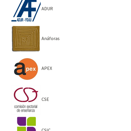
ADUR
Anáforas
APEX
CSE
CSIC