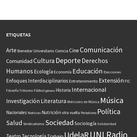
ETIQUETAS
Comunicación
Arte
Cine
Ciencia
Bienestar Universitario
Deporte
Cultura
Derechos
Comunidad
Educación
Humanos
Ecología
Economía
Elecciones
Extensión
Enfoques Interdisciplinarios
Entretenimiento
FIC
Internacional
Historia
Frikismo
Fútbol
Filosofía
género
Música
Investigación
Literatura
Miércoles de Música
Política
Nacionales
Nutrición
otra vuelta
Noticias
Periodismo
Sociedad
Salud
Sociología
Sindicalismo
Solidaridad
UNI Radio
UdelaR
Teatro
Tecnología
Trabajo