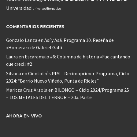
Universidad
Universo Alternativo
COMENTARIOS RECIENTES
Gonzalo Lanza
en
Así y Asá. Programa 10. Reseña de
«Homerar» de Gabriel Galli
Laura
en
Escaramujo #6: Columna de historia «Fue cantando
que crecí» #2
Silvana
en
Cientotrés PIM – Decimoprimer Programa, Ciclo
2024: “Barrio Nuevo Viñedo, Punta de Rieles”
Maritza Cruz Arzola
en
BILONGO – Ciclo 2024/Programa 25
– LOS METALES DEL TERROR – 2da. Parte
AHORA EN VIVO