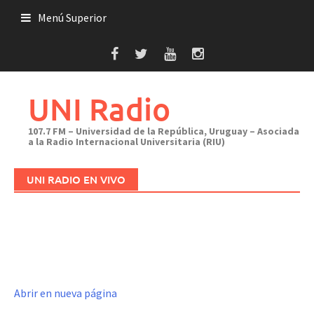
Saltar
Menú Superior
al
contenido
UNI Radio
107.7 FM – Universidad de la República, Uruguay – Asociada
a la Radio Internacional Universitaria (RIU)
UNI RADIO EN VIVO
Abrir en nueva página