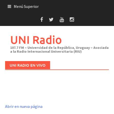
Saltar
Menú Superior
al
contenido
UNI Radio
107.7 FM – Universidad de la República, Uruguay – Asociada
a la Radio Internacional Universitaria (RIU)
UNI RADIO EN VIVO
Abrir en nueva página