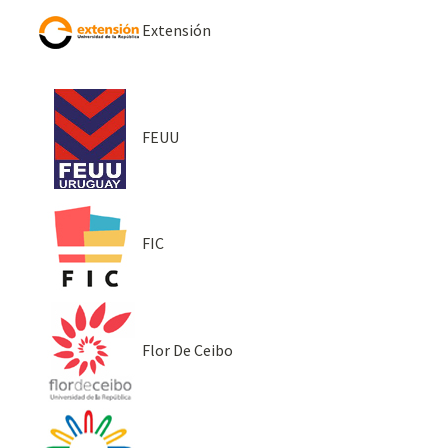
Extensión
FEUU
FIC
Flor De Ceibo