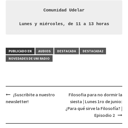
Comunidad Udelar
Lunes y miércoles, de 11 a 13 horas
PUBLICADO EN
AUDIOS
DESTACADA
DESTACADA2
NOVEDADES DE UNI RADIO
¡Suscribite a nuestro
Filosofia para no dormir la
Navegación
newsletter!
siesta | Lunes 1ro de junio:
de
¿Para qué sirve la Filosofía? |
entradas
Episodio 2