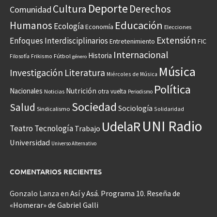
Deporte
Cultura
Derechos
Comunidad
Educación
Humanos
Ecología
Economía
Elecciones
Extensión
Enfoques Interdisciplinarios
Entretenimiento
FIC
Internacional
Historia
Frikismo
Fútbol
Filosofía
género
Música
Investigación
Literatura
Miércoles de Música
Política
Nacionales
Nutrición
otra vuelta
Noticias
Periodismo
Sociedad
Salud
Sociología
Sindicalismo
Solidaridad
UNI Radio
UdelaR
Teatro
Tecnología
Trabajo
Universidad
Universo Alternativo
COMENTARIOS RECIENTES
Gonzalo Lanza
en
Así y Asá. Programa 10. Reseña de
«Homerar» de Gabriel Galli