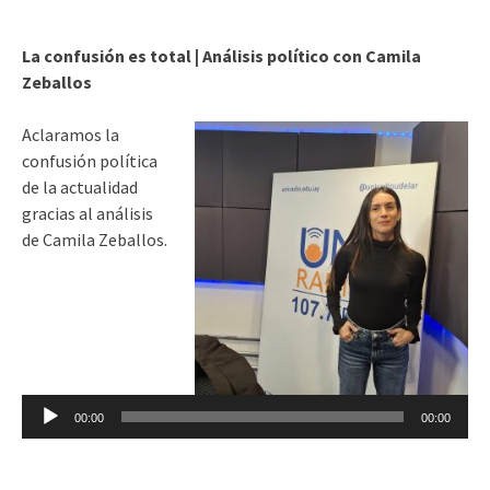
audio
La confusión es total | Análisis político con Camila
Zeballos
Aclaramos la
confusión política
de la actualidad
gracias al análisis
de Camila Zeballos.
Reproductor
de
audio
00:00
00:00