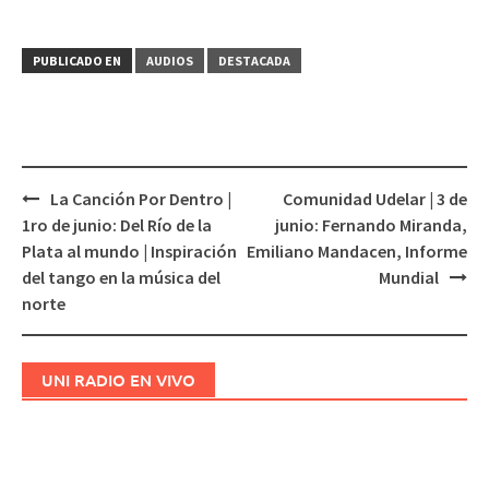
PUBLICADO EN
AUDIOS
DESTACADA
La Canción Por Dentro |
Comunidad Udelar | 3 de
Navegación
1ro de junio: Del Río de la
junio: Fernando Miranda,
de
Plata al mundo | Inspiración
Emiliano Mandacen, Informe
entradas
del tango en la música del
Mundial
norte
UNI RADIO EN VIVO