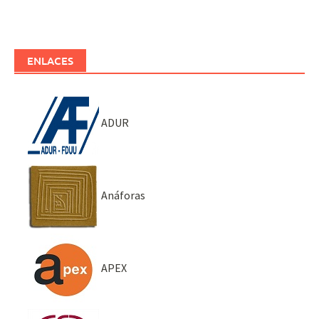
ENLACES
ADUR
Anáforas
APEX