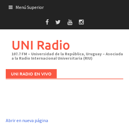
Saltar
Menú Superior
al
contenido
UNI Radio
107.7 FM – Universidad de la República, Uruguay – Asociada
a la Radio Internacional Universitaria (RIU)
UNI RADIO EN VIVO
Abrir en nueva página