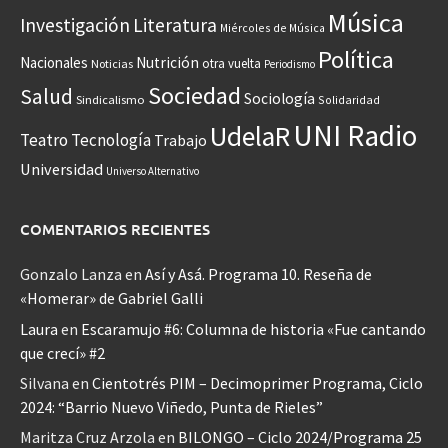
Música
Investigación
Literatura
Miércoles de Música
Política
Nacionales
Nutrición
otra vuelta
Noticias
Periodismo
Sociedad
Salud
Sociología
Sindicalismo
Solidaridad
UNI Radio
UdelaR
Teatro
Tecnología
Trabajo
Universidad
Universo Alternativo
COMENTARIOS RECIENTES
Gonzalo Lanza
en
Así y Asá. Programa 10. Reseña de
«Homerar» de Gabriel Galli
Laura
en
Escaramujo #6: Columna de historia «Fue cantando
que crecí» #2
Silvana
en
Cientotrés PIM – Decimoprimer Programa, Ciclo
2024: “Barrio Nuevo Viñedo, Punta de Rieles”
Maritza Cruz Arzola
en
BILONGO – Ciclo 2024/Programa 25