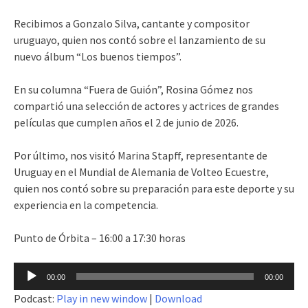
Recibimos a Gonzalo Silva, cantante y compositor
uruguayo, quien nos contó sobre el lanzamiento de su
nuevo álbum “Los buenos tiempos”.
En su columna “Fuera de Guión”, Rosina Gómez nos
compartió una selección de actores y actrices de grandes
películas que cumplen años el 2 de junio de 2026.
Por último, nos visitó Marina Stapff, representante de
Uruguay en el Mundial de Alemania de Volteo Ecuestre,
quien nos contó sobre su preparación para este deporte y su
experiencia en la competencia.
Punto de Órbita – 16:00 a 17:30 horas
Reproductor
00:00
00:00
de
Podcast:
Play in new window
|
Download
audio