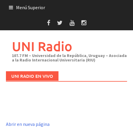
Saltar
Menú Superior
al
contenido
UNI Radio
107.7 FM – Universidad de la República, Uruguay – Asociada
a la Radio Internacional Universitaria (RIU)
UNI RADIO EN VIVO
Abrir en nueva página