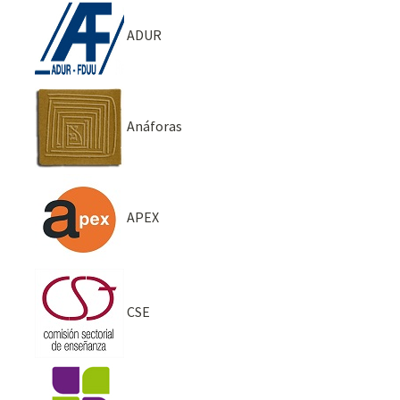
ADUR
Anáforas
APEX
CSE