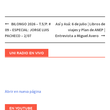
BILONGO 2026 – T.5/P. #
Así y Asá: 6 de julio | Libros de
Navegación
09 – ESPECIAL: JORGE LUIS
viajes y Plan de ANEP |
de
PACHECO – 2/07
Entrevista a Miguel Avero
entradas
UNI RADIO EN VIVO
Abrir en nueva página
EN YOUTUBE