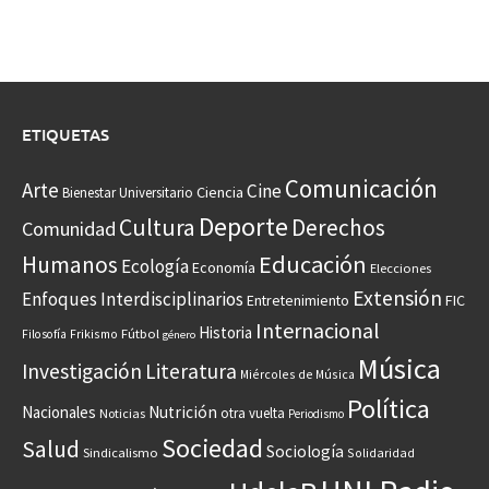
ETIQUETAS
Comunicación
Arte
Cine
Ciencia
Bienestar Universitario
Deporte
Cultura
Derechos
Comunidad
Educación
Humanos
Ecología
Economía
Elecciones
Extensión
Enfoques Interdisciplinarios
Entretenimiento
FIC
Internacional
Historia
Frikismo
Fútbol
Filosofía
género
Música
Investigación
Literatura
Miércoles de Música
Política
Nacionales
Nutrición
otra vuelta
Noticias
Periodismo
Sociedad
Salud
Sociología
Sindicalismo
Solidaridad