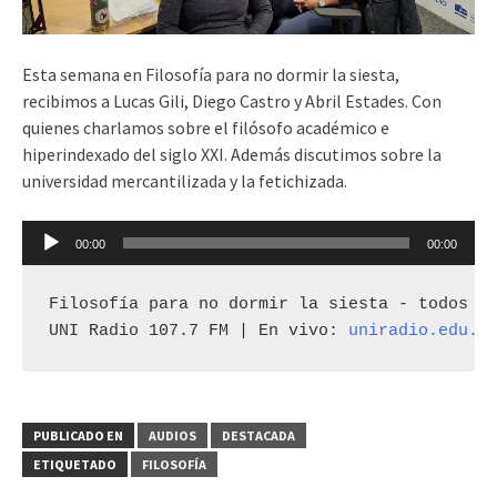
Esta semana en Filosofía para no dormir la siesta,
recibimos a Lucas Gili, Diego Castro y Abril Estades. Con
quienes charlamos sobre el filósofo académico e
hiperindexado del siglo XXI. Además discutimos sobre la
universidad mercantilizada y la fetichizada.
Reproductor
00:00
00:00
de
audio
Filosofía para no dormir la siesta - todos lo
UNI Radio 107.7 FM | En vivo: 
uniradio.edu.u
PUBLICADO EN
AUDIOS
DESTACADA
ETIQUETADO
FILOSOFÍA