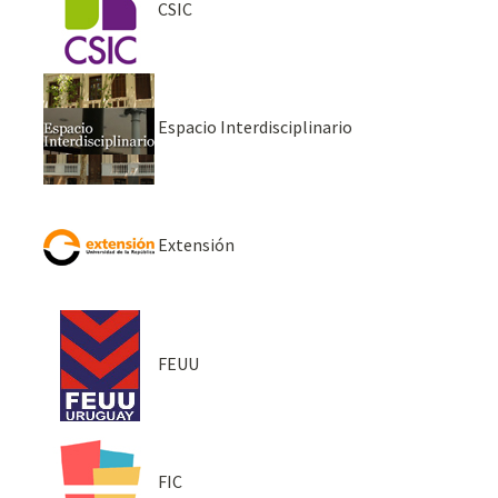
CSIC
Espacio Interdisciplinario
Extensión
FEUU
FIC