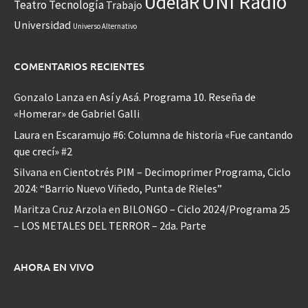
UNI Radio
UdelaR
Teatro
Tecnología
Trabajo
Universidad
Universo Alternativo
COMENTARIOS RECIENTES
Gonzalo Lanza
en
Así y Asá. Programa 10. Reseña de
«Homerar» de Gabriel Galli
Laura
en
Escaramujo #6: Columna de historia «Fue cantando
que crecí» #2
Silvana
en
Cientotrés PIM – Decimoprimer Programa, Ciclo
2024: “Barrio Nuevo Viñedo, Punta de Rieles”
Maritza Cruz Arzola
en
BILONGO – Ciclo 2024/Programa 25
– LOS METALES DEL TERROR – 2da. Parte
AHORA EN VIVO