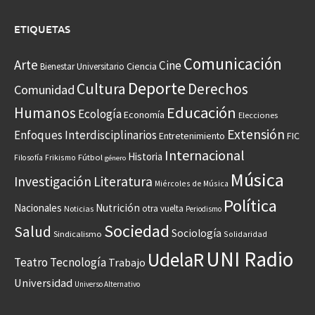
ETIQUETAS
Comunicación
Arte
Cine
Ciencia
Bienestar Universitario
Deporte
Cultura
Derechos
Comunidad
Educación
Humanos
Ecología
Economía
Elecciones
Extensión
Enfoques Interdisciplinarios
Entretenimiento
FIC
Internacional
Historia
Frikismo
Fútbol
Filosofía
género
Música
Investigación
Literatura
Miércoles de Música
Política
Nacionales
Nutrición
otra vuelta
Noticias
Periodismo
Sociedad
Salud
Sociología
Sindicalismo
Solidaridad
UNI Radio
UdelaR
Teatro
Tecnología
Trabajo
Universidad
Universo Alternativo