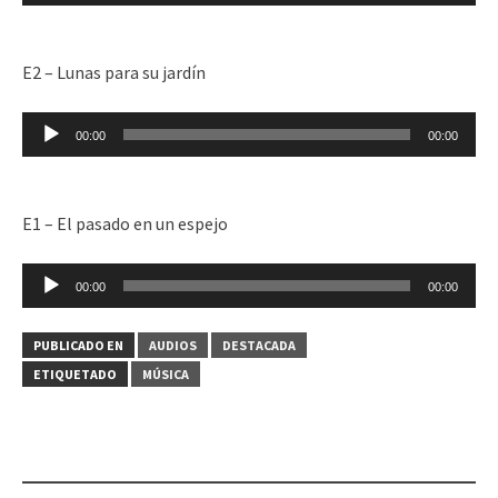
audio
E2 – Lunas para su jardín
Reproductor
00:00
00:00
de
audio
E1 – El pasado en un espejo
Reproductor
00:00
00:00
de
audio
PUBLICADO EN
AUDIOS
DESTACADA
ETIQUETADO
MÚSICA