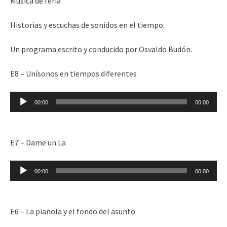
Música de feria
Historias y escuchas de sonidos en el tiempo.
Un programa escrito y conducido por Osvaldo Budón.
E8 – Unísonos en tiempos diferentes
Reproductor
00:00
00:00
de
audio
E7 – Dame un La
Reproductor
00:00
00:00
de
audio
E6 – La pianola y el fondo del asunto