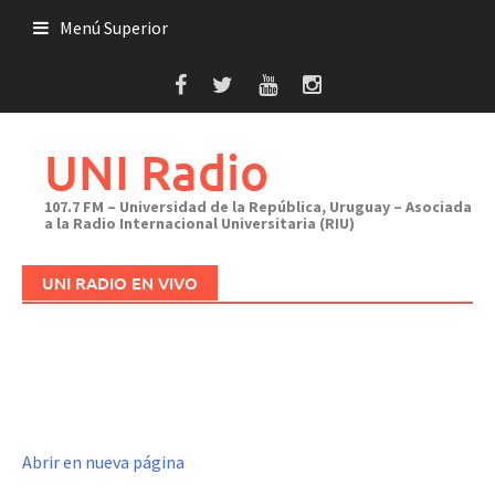
Saltar
Menú Superior
al
contenido
UNI Radio
107.7 FM – Universidad de la República, Uruguay – Asociada
a la Radio Internacional Universitaria (RIU)
UNI RADIO EN VIVO
Abrir en nueva página