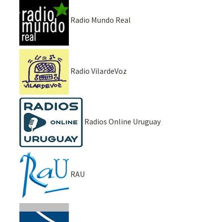
Radio Mundo Real
Radio VilardeVoz
Radios Online Uruguay
RAU