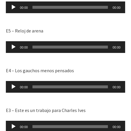
Reproductor
00:00
00:00
de
audio
E5 – Reloj de arena
Reproductor
00:00
00:00
de
audio
E4 – Los gauchos menos pensados
Reproductor
00:00
00:00
de
audio
E3 – Este es un trabajo para Charles Ives
Reproductor
00:00
00:00
de