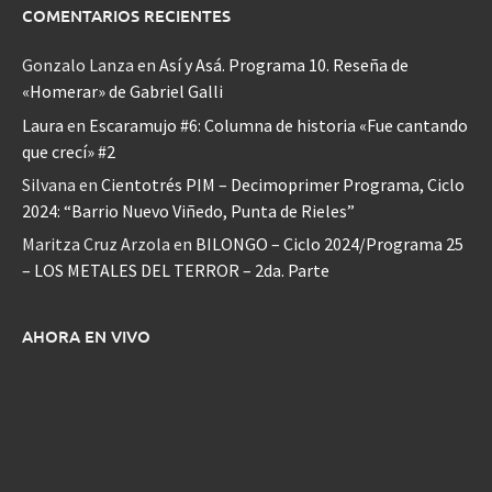
COMENTARIOS RECIENTES
Gonzalo Lanza
en
Así y Asá. Programa 10. Reseña de
«Homerar» de Gabriel Galli
Laura
en
Escaramujo #6: Columna de historia «Fue cantando
que crecí» #2
Silvana
en
Cientotrés PIM – Decimoprimer Programa, Ciclo
2024: “Barrio Nuevo Viñedo, Punta de Rieles”
Maritza Cruz Arzola
en
BILONGO – Ciclo 2024/Programa 25
– LOS METALES DEL TERROR – 2da. Parte
AHORA EN VIVO