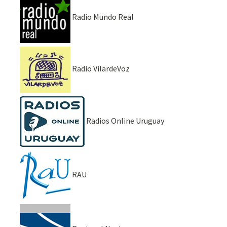
Radio Mundo Real
Radio VilardeVoz
Radios Online Uruguay
RAU