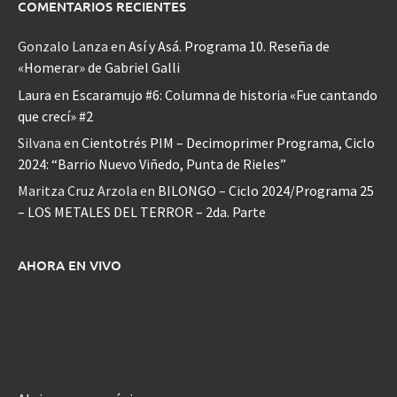
COMENTARIOS RECIENTES
Gonzalo Lanza
en
Así y Asá. Programa 10. Reseña de
«Homerar» de Gabriel Galli
Laura
en
Escaramujo #6: Columna de historia «Fue cantando
que crecí» #2
Silvana
en
Cientotrés PIM – Decimoprimer Programa, Ciclo
2024: “Barrio Nuevo Viñedo, Punta de Rieles”
Maritza Cruz Arzola
en
BILONGO – Ciclo 2024/Programa 25
– LOS METALES DEL TERROR – 2da. Parte
AHORA EN VIVO