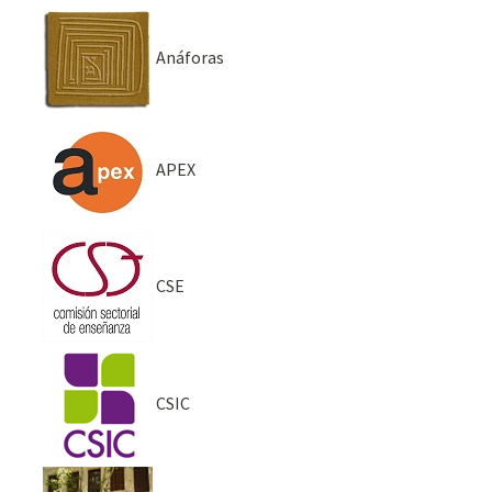
Anáforas
APEX
CSE
CSIC