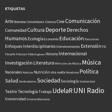
ETIQUETAS
Comunicación
Arte
Cine
Ciencia
Bienestar Universitario
Deporte
Cultura
Derechos
Comunidad
Educación
Humanos
Ecología
Economía
Elecciones
Extensión
Enfoques Interdisciplinarios
Entretenimiento
FIC
Internacional
Historia
Frikismo
Fútbol
Filosofía
género
Música
Investigación
Literatura
Miércoles de Música
Política
Nacionales
Nutrición
otra vuelta
Noticias
Periodismo
Sociedad
Salud
Sociología
Sindicalismo
Solidaridad
UNI Radio
UdelaR
Teatro
Tecnología
Trabajo
Universidad
Universo Alternativo