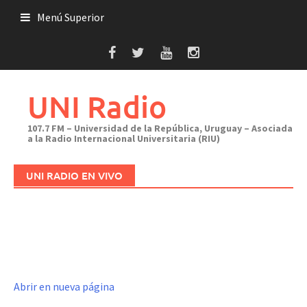
Saltar
Menú Superior
al
contenido
UNI Radio
107.7 FM – Universidad de la República, Uruguay – Asociada
a la Radio Internacional Universitaria (RIU)
UNI RADIO EN VIVO
Abrir en nueva página