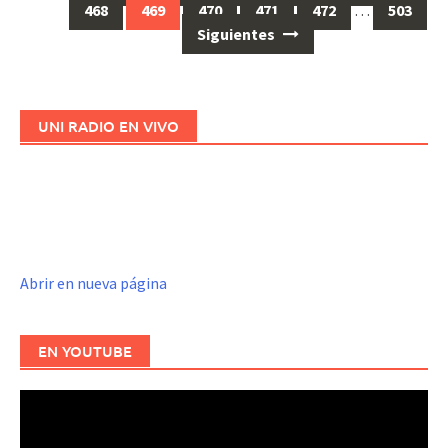
Ir
468
469
470
471
472
…
503
a
Siguientes
las
entradas
UNI RADIO EN VIVO
Abrir en nueva página
EN YOUTUBE