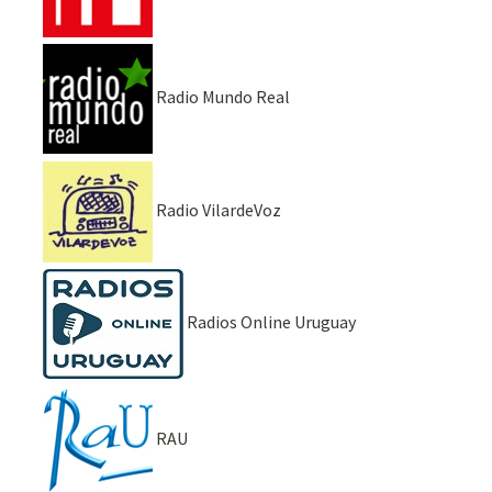
Radio Mundo Real
Radio VilardeVoz
Radios Online Uruguay
RAU