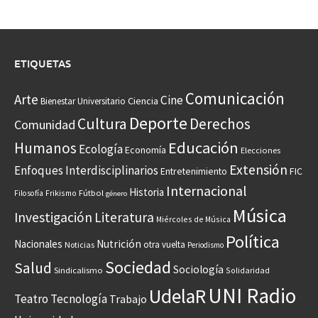
ETIQUETAS
Comunicación
Arte
Cine
Ciencia
Bienestar Universitario
Deporte
Cultura
Derechos
Comunidad
Educación
Humanos
Ecología
Economía
Elecciones
Extensión
Enfoques Interdisciplinarios
Entretenimiento
FIC
Internacional
Historia
Frikismo
Fútbol
Filosofía
género
Música
Investigación
Literatura
Miércoles de Música
Política
Nacionales
Nutrición
otra vuelta
Noticias
Periodismo
Sociedad
Salud
Sociología
Sindicalismo
Solidaridad
UNI Radio
UdelaR
Teatro
Tecnología
Trabajo