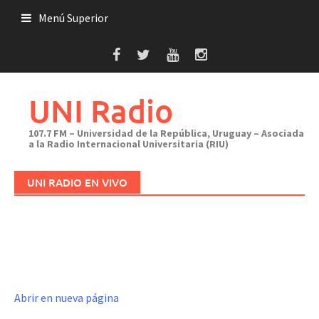
Saltar
Menú Superior
al
contenido
UNI Radio
107.7 FM – Universidad de la República, Uruguay – Asociada
a la Radio Internacional Universitaria (RIU)
UNI RADIO EN VIVO
Abrir en nueva página