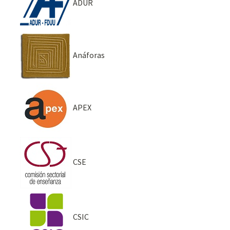
ADUR
Anáforas
APEX
CSE
CSIC