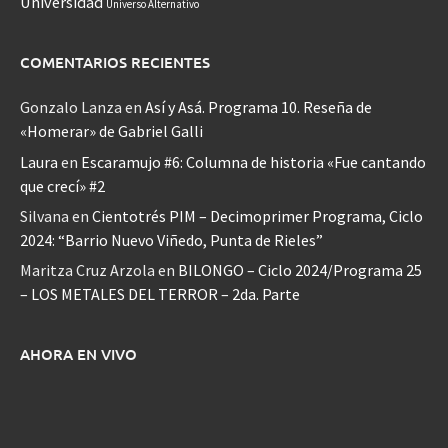
Universidad
Universo Alternativo
COMENTARIOS RECIENTES
Gonzalo Lanza
en
Así y Asá. Programa 10. Reseña de
«Homerar» de Gabriel Galli
Laura
en
Escaramujo #6: Columna de historia «Fue cantando
que crecí» #2
Silvana
en
Cientotrés PIM – Decimoprimer Programa, Ciclo
2024: “Barrio Nuevo Viñedo, Punta de Rieles”
Maritza Cruz Arzola
en
BILONGO – Ciclo 2024/Programa 25
– LOS METALES DEL TERROR – 2da. Parte
AHORA EN VIVO