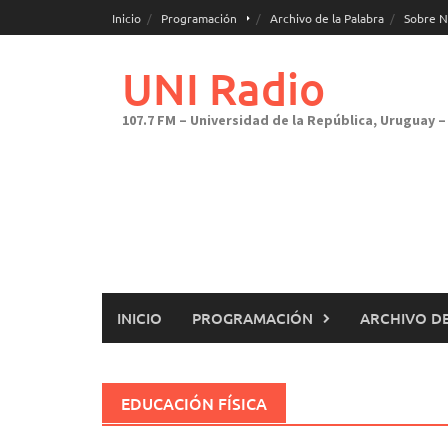
Saltar
Inicio
Programación
Archivo de la Palabra
Sobre N
al
contenido
UNI Radio
107.7 FM – Universidad de la República, Uruguay – 
INICIO
PROGRAMACIÓN
ARCHIVO DE
EDUCACIÓN FÍSICA