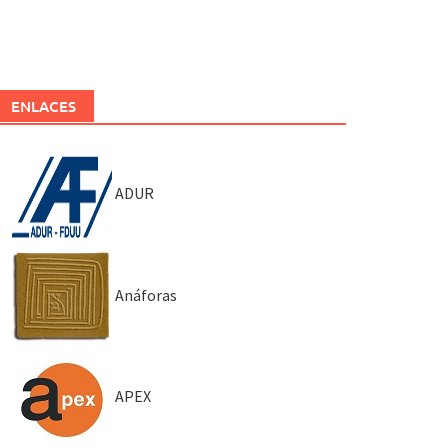
ENLACES
ADUR
Anáforas
APEX