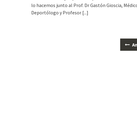
lo hacemos junto al Prof. Dr Gastón Gioscia, Médic
Deportólogo y Profesor
[...]
An
Ir
a
las
entradas