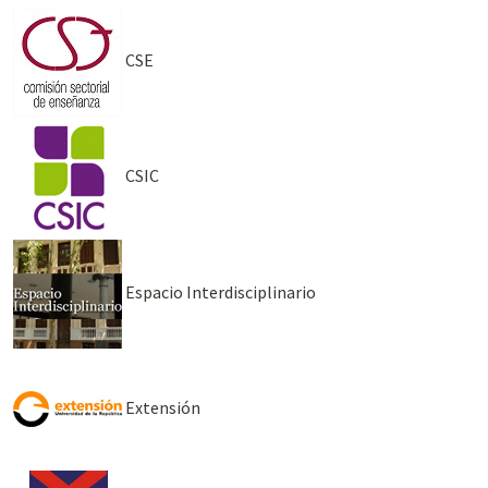
CSE
CSIC
Espacio Interdisciplinario
Extensión