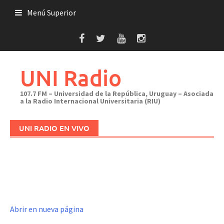
Saltar
Menú Superior
al
contenido
UNI Radio
107.7 FM – Universidad de la República, Uruguay – Asociada
a la Radio Internacional Universitaria (RIU)
UNI RADIO EN VIVO
Abrir en nueva página