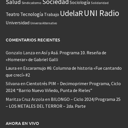
Sociedad
Salud
Sociología
Sindicalismo
Solidaridad
UNI Radio
UdelaR
Teatro
Tecnología
Trabajo
Universidad
Universo Alternativo
COMENTARIOS RECIENTES
Gonzalo Lanza
en
Así y Asá. Programa 10. Reseña de
«Homerar» de Gabriel Galli
Laura
en
Escaramujo #6: Columna de historia «Fue cantando
que crecí» #2
Silvana
en
Cientotrés PIM – Decimoprimer Programa, Ciclo
2024: “Barrio Nuevo Viñedo, Punta de Rieles”
Maritza Cruz Arzola
en
BILONGO – Ciclo 2024/Programa 25
– LOS METALES DEL TERROR – 2da. Parte
AHORA EN VIVO