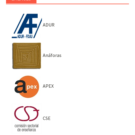
ADUR
Anáforas
APEX
CSE