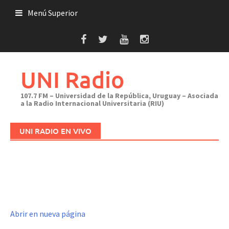
Saltar
Menú Superior
al
contenido
UNI Radio
107.7 FM – Universidad de la República, Uruguay – Asociada
a la Radio Internacional Universitaria (RIU)
UNI RADIO EN VIVO
Abrir en nueva página