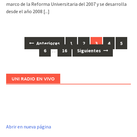
marco de la Reforma Universitaria del 2007 y se desarrolla
desde el año 2008
[...]
Anteriores
1
2
3
4
5
Ir
6
…
16
Siguientes
a
las
entradas
UNI RADIO EN VIVO
Abrir en nueva página