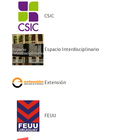
CSIC
Espacio Interdisciplinario
Extensión
FEUU