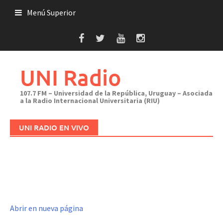
Saltar
Menú Superior
al
contenido
UNI Radio
107.7 FM – Universidad de la República, Uruguay – Asociada
a la Radio Internacional Universitaria (RIU)
UNI RADIO EN VIVO
Abrir en nueva página