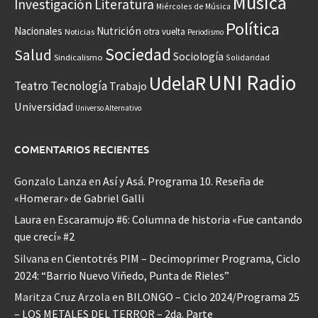
Música
Investigación
Literatura
Miércoles de Música
Política
Nacionales
Nutrición
otra vuelta
Noticias
Periodismo
Sociedad
Salud
Sociología
Sindicalismo
Solidaridad
UNI Radio
UdelaR
Teatro
Tecnología
Trabajo
Universidad
Universo Alternativo
COMENTARIOS RECIENTES
Gonzalo Lanza
en
Así y Asá. Programa 10. Reseña de
«Homerar» de Gabriel Galli
Laura
en
Escaramujo #6: Columna de historia «Fue cantando
que crecí» #2
Silvana
en
Cientotrés PIM – Decimoprimer Programa, Ciclo
2024: “Barrio Nuevo Viñedo, Punta de Rieles”
Maritza Cruz Arzola
en
BILONGO – Ciclo 2024/Programa 25
– LOS METALES DEL TERROR – 2da. Parte