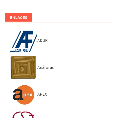
ENLACES
ADUR
Anáforas
APEX