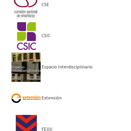
CSE
CSIC
Espacio Interdisciplinario
Extensión
FEUU