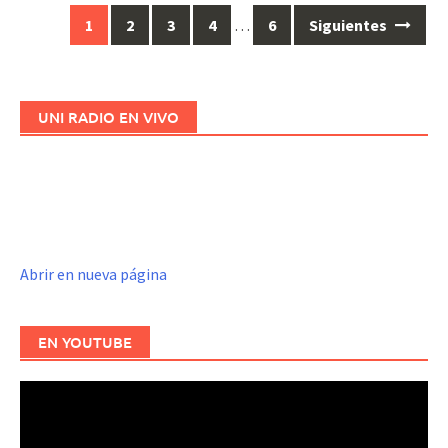
1
2
3
4
…
6
Siguientes
Ir
a
las
entradas
UNI RADIO EN VIVO
Abrir en nueva página
EN YOUTUBE