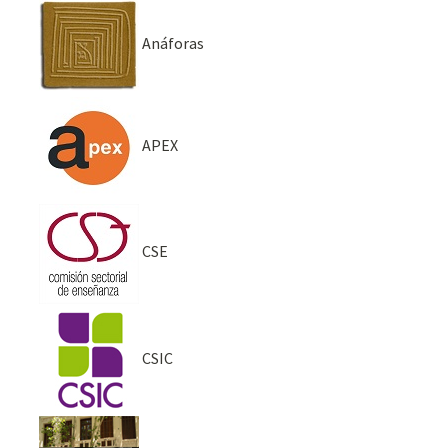
Anáforas
APEX
CSE
CSIC