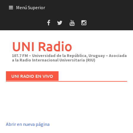
Saltar
Menú Superior
al
contenido
UNI Radio
107.7 FM – Universidad de la República, Uruguay – Asociada
a la Radio Internacional Universitaria (RIU)
UNI RADIO EN VIVO
Abrir en nueva página