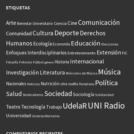
ETIQUETAS
Comunicación
Arte
Cine
Ciencia
Bienestar Universitario
Deporte
Cultura
Derechos
Comunidad
Educación
Humanos
Ecología
Economía
Elecciones
Extensión
Enfoques Interdisciplinarios
Entretenimiento
FIC
Internacional
Historia
Frikismo
Fútbol
Filosofía
género
Música
Investigación
Literatura
Miércoles de Música
Política
Nacionales
Nutrición
otra vuelta
Noticias
Periodismo
Sociedad
Salud
Sociología
Sindicalismo
Solidaridad
UNI Radio
UdelaR
Teatro
Tecnología
Trabajo
Universidad
Universo Alternativo
COMENTARIOS RECIENTES