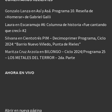
Gonzalo Lanza
en
Así y Asá. Programa 10. Reseña de
«Homerar» de Gabriel Galli
Laura
en
Escaramujo #6: Columna de historia «Fue cantando
que crecí» #2
Silvana
en
Cientotrés PIM – Decimoprimer Programa, Ciclo
2024: “Barrio Nuevo Viñedo, Punta de Rieles”
Maritza Cruz Arzola
en
BILONGO – Ciclo 2024/Programa 25
– LOS METALES DEL TERROR – 2da. Parte
AHORA EN VIVO
Abrir en nueva página