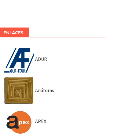
ENLACES
ADUR
Anáforas
APEX