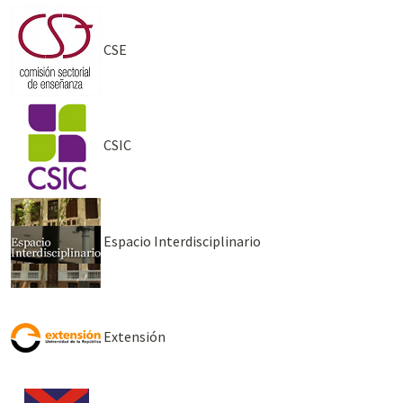
CSE
CSIC
Espacio Interdisciplinario
Extensión