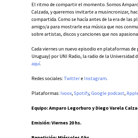
El ritmo de compartir el momento. Somos Amparo
Calzada, y queremos invitarte a musincronizar, ha
compartida. Como se hacía antes de la era de las 
amigo/a para mostrarle esa música que nos conmue
sobre artistas, discos y canciones que nos apasiona
Cada viernes un nuevo episodio en plataformas de p
Uruguay) por UNI Radio, la radio de la Universidad
aquí
.
Redes sociales:
Twitter
e
Instagram
.
Plataformas:
Ivoox
,
Spotify
,
Google podcast
,
Appl
Equipo: Amparo Legorburo y Diego Varela Calz
Emisión: Viernes 20 hs.
Repetición: Miércoles 0 hs.