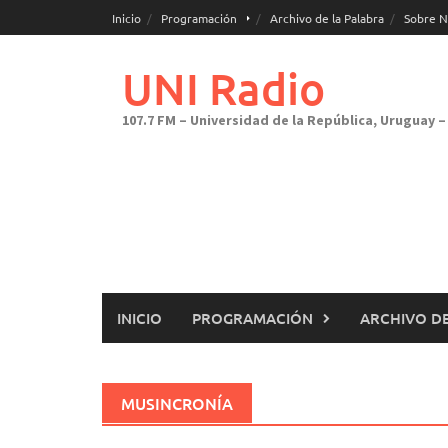
Saltar
Inicio
Programación
Archivo de la Palabra
Sobre N
al
contenido
UNI Radio
107.7 FM – Universidad de la República, Uruguay – 
INICIO
PROGRAMACIÓN
ARCHIVO DE
MUSINCRONÍA