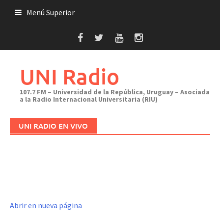
Saltar
Menú Superior
al
contenido
UNI Radio
107.7 FM – Universidad de la República, Uruguay – Asociada
a la Radio Internacional Universitaria (RIU)
UNI RADIO EN VIVO
Abrir en nueva página