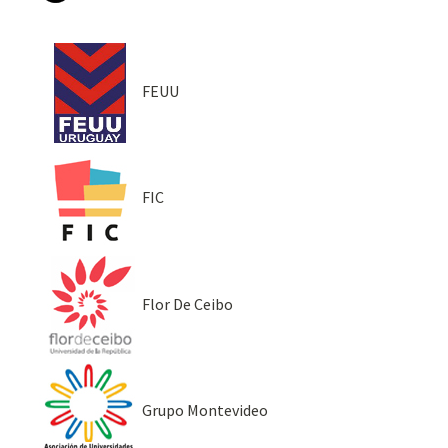
FEUU
FIC
Flor De Ceibo
Grupo Montevideo