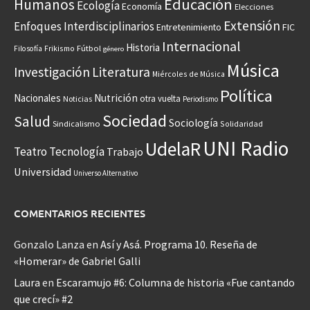
Educación
Humanos
Ecología
Economía
Elecciones
Extensión
Enfoques Interdisciplinarios
Entretenimiento
FIC
Internacional
Historia
Frikismo
Fútbol
Filosofía
género
Música
Investigación
Literatura
Miércoles de Música
Política
Nacionales
Nutrición
otra vuelta
Noticias
Periodismo
Sociedad
Salud
Sociología
Sindicalismo
Solidaridad
UNI Radio
UdelaR
Teatro
Tecnología
Trabajo
Universidad
Universo Alternativo
COMENTARIOS RECIENTES
Gonzalo Lanza
en
Así y Asá. Programa 10. Reseña de
«Homerar» de Gabriel Galli
Laura
en
Escaramujo #6: Columna de historia «Fue cantando
que crecí» #2