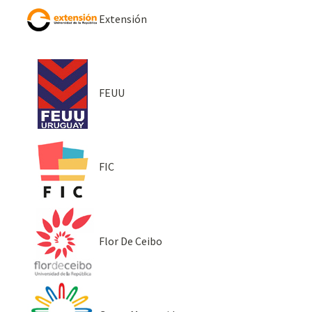
Extensión
FEUU
FIC
Flor De Ceibo