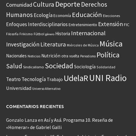
Deporte
Cultura
Derechos
Comunidad
Educación
Humanos
Ecología
Economía
Elecciones
Extensión
Enfoques Interdisciplinarios
Entretenimiento
FIC
Internacional
Historia
Frikismo
Fútbol
Filosofía
género
Música
Investigación
Literatura
Miércoles de Música
Política
Nacionales
Nutrición
otra vuelta
Noticias
Periodismo
Sociedad
Salud
Sociología
Sindicalismo
Solidaridad
UNI Radio
UdelaR
Teatro
Tecnología
Trabajo
Universidad
Universo Alternativo
COMENTARIOS RECIENTES
Gonzalo Lanza
en
Así y Asá. Programa 10. Reseña de
«Homerar» de Gabriel Galli