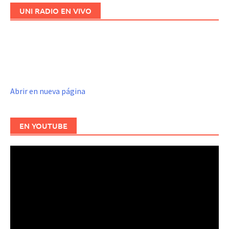
entradas
UNI RADIO EN VIVO
Abrir en nueva página
EN YOUTUBE