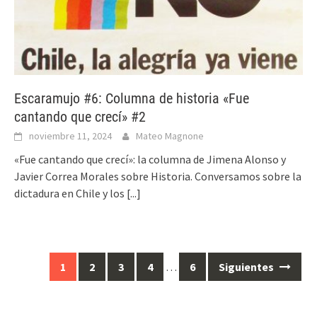
Escaramujo #6: Columna de historia «Fue
cantando que crecí» #2
noviembre 11, 2024
Mateo Magnone
«Fue cantando que crecí»: la columna de Jimena Alonso y
Javier Correa Morales sobre Historia. Conversamos sobre la
dictadura en Chile y los
[...]
1
2
3
4
…
6
Siguientes
Ir
a
las