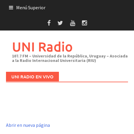
Saltar
Menú Superior
al
contenido
UNI Radio
107.7 FM – Universidad de la República, Uruguay – Asociada
a la Radio Internacional Universitaria (RIU)
UNI RADIO EN VIVO
Abrir en nueva página