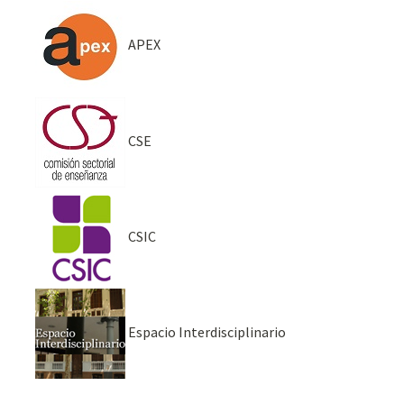
APEX
CSE
CSIC
Espacio Interdisciplinario