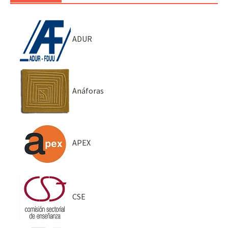
ADUR
Anáforas
APEX
CSE