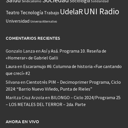
Salud
Sociología
Sindicalismo
Solidaridad
UNI Radio
UdelaR
Teatro
Tecnología
Trabajo
Universidad
Universo Alternativo
COMENTARIOS RECIENTES
Gonzalo Lanza
en
Así y Asá. Programa 10. Reseña de
«Homerar» de Gabriel Galli
Laura
en
Escaramujo #6: Columna de historia «Fue cantando
que crecí» #2
Silvana
en
Cientotrés PIM – Decimoprimer Programa, Ciclo
2024: “Barrio Nuevo Viñedo, Punta de Rieles”
Maritza Cruz Arzola
en
BILONGO – Ciclo 2024/Programa 25
– LOS METALES DEL TERROR – 2da. Parte
AHORA EN VIVO