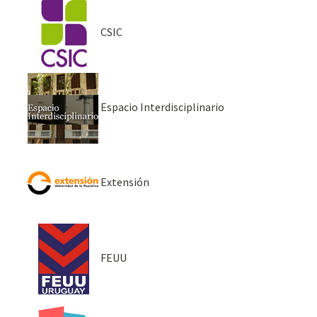
CSIC
Espacio Interdisciplinario
Extensión
FEUU