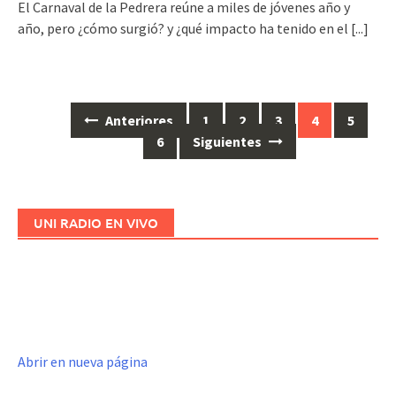
El Carnaval de la Pedrera reúne a miles de jóvenes año y
año, pero ¿cómo surgió? y ¿qué impacto ha tenido en el
[...]
Anteriores
1
2
3
4
5
Ir
6
Siguientes
a
las
entradas
UNI RADIO EN VIVO
Abrir en nueva página