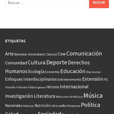
ETIQUETAS
Comunicación
Arte
Cine
Ciencia
Bienestar Universitario
Deporte
Cultura
Derechos
Comunidad
Educación
Humanos
Ecología
Economía
Elecciones
Extensión
Enfoques Interdisciplinarios
Entretenimiento
FIC
Internacional
Historia
Frikismo
Fútbol
Filosofía
género
Música
Investigación
Literatura
Miércoles de Música
Política
Nacionales
Nutrición
otra vuelta
Noticias
Periodismo
Sociedad