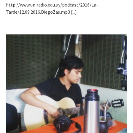
http://www.uniradio.edu.uy/podcast/2016/La-
Tarde/12.09.2016.DiegoZas.mp3
[...]