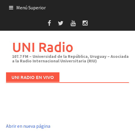
Saltar
Menú Superior
al
contenido
UNI Radio
107.7 FM – Universidad de la República, Uruguay – Asociada
a la Radio Internacional Universitaria (RIU)
UNI RADIO EN VIVO
Abrir en nueva página