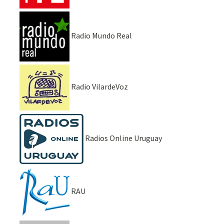
Radio Mundo Real
Radio VilardeVoz
Radios Online Uruguay
RAU