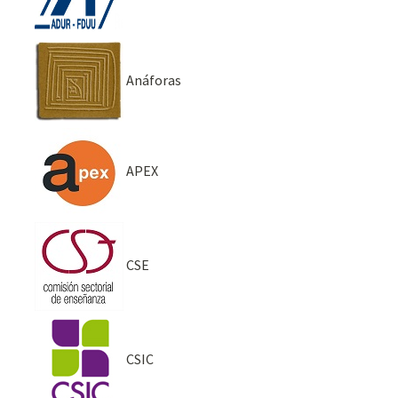
Anáforas
APEX
CSE
CSIC