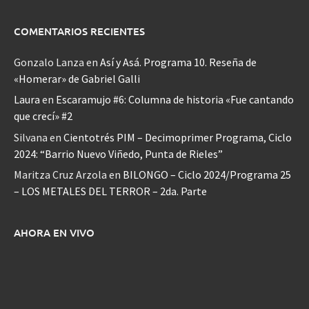
COMENTARIOS RECIENTES
Gonzalo Lanza
en
Así y Asá. Programa 10. Reseña de
«Homerar» de Gabriel Galli
Laura
en
Escaramujo #6: Columna de historia «Fue cantando
que crecí» #2
Silvana
en
Cientotrés PIM – Decimoprimer Programa, Ciclo
2024: “Barrio Nuevo Viñedo, Punta de Rieles”
Maritza Cruz Arzola
en
BILONGO – Ciclo 2024/Programa 25
– LOS METALES DEL TERROR – 2da. Parte
AHORA EN VIVO