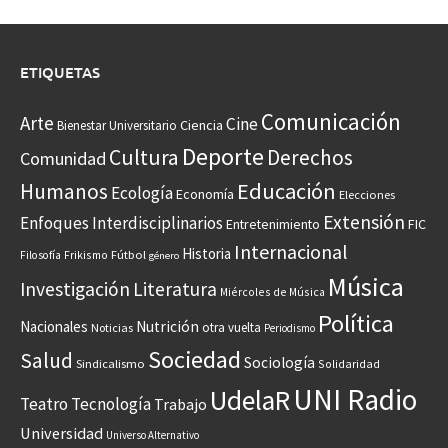
ETIQUETAS
Comunicación
Arte
Cine
Ciencia
Bienestar Universitario
Deporte
Cultura
Derechos
Comunidad
Educación
Humanos
Ecología
Economía
Elecciones
Extensión
Enfoques Interdisciplinarios
Entretenimiento
FIC
Internacional
Historia
Frikismo
Fútbol
Filosofía
género
Música
Investigación
Literatura
Miércoles de Música
Política
Nacionales
Nutrición
otra vuelta
Noticias
Periodismo
Sociedad
Salud
Sociología
Sindicalismo
Solidaridad
UNI Radio
UdelaR
Teatro
Tecnología
Trabajo
Universidad
Universo Alternativo