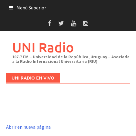
Saltar
Menú Superior
al
contenido
UNI Radio
107.7 FM – Universidad de la República, Uruguay – Asociada
a la Radio Internacional Universitaria (RIU)
UNI RADIO EN VIVO
Abrir en nueva página