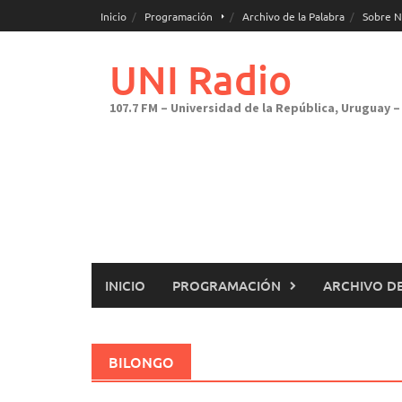
Saltar
Inicio
Programación
Archivo de la Palabra
Sobre N
al
contenido
UNI Radio
107.7 FM – Universidad de la República, Uruguay – 
INICIO
PROGRAMACIÓN
ARCHIVO DE
BILONGO