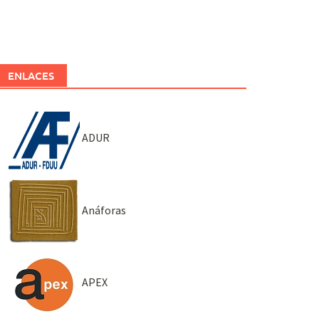
ENLACES
ADUR
Anáforas
APEX