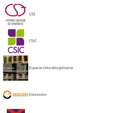
CSE
CSIC
Espacio Interdisciplinario
Extensión