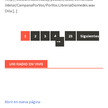
Udelar/CampanaPorVos/PorVos.LIbreriaDiomedes.wav
Olla
[...]
1
2
3
4
…
23
Siguientes
Ir
a
las
entradas
UNI RADIO EN VIVO
Abrir en nueva página