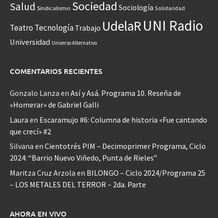
Sociedad
Salud
Sociología
Sindicalismo
Solidaridad
UNI Radio
UdelaR
Teatro
Tecnología
Trabajo
Universidad
Universo Alternativo
COMENTARIOS RECIENTES
Gonzalo Lanza
en
Así y Asá. Programa 10. Reseña de
«Homerar» de Gabriel Galli
Laura
en
Escaramujo #6: Columna de historia «Fue cantando
que crecí» #2
Silvana
en
Cientotrés PIM – Decimoprimer Programa, Ciclo
2024: “Barrio Nuevo Viñedo, Punta de Rieles”
Maritza Cruz Arzola
en
BILONGO – Ciclo 2024/Programa 25
– LOS METALES DEL TERROR – 2da. Parte
AHORA EN VIVO