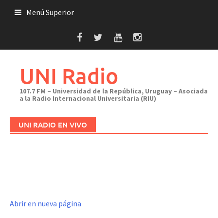
Saltar
Menú Superior
al
contenido
UNI Radio
107.7 FM – Universidad de la República, Uruguay – Asociada
a la Radio Internacional Universitaria (RIU)
UNI RADIO EN VIVO
Abrir en nueva página