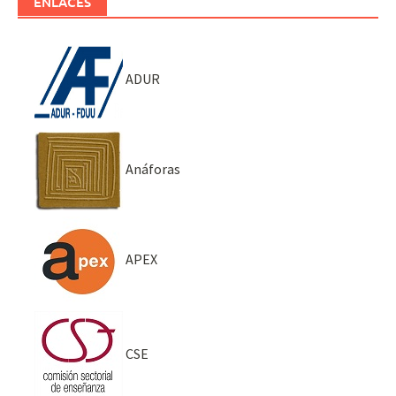
ENLACES
ADUR
Anáforas
APEX
CSE