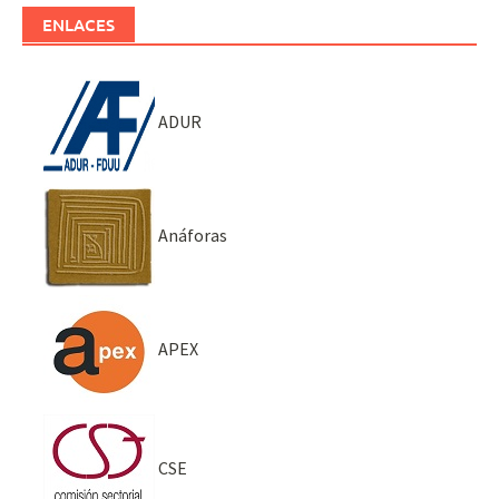
ENLACES
ADUR
Anáforas
APEX
CSE