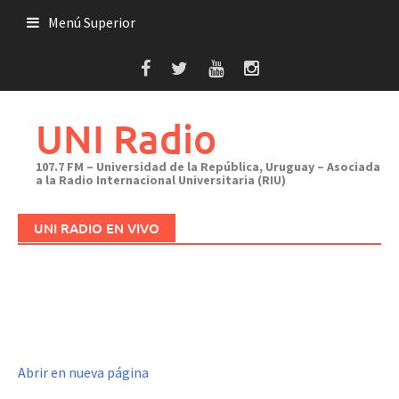
Saltar
Menú Superior
al
contenido
UNI Radio
107.7 FM – Universidad de la República, Uruguay – Asociada
a la Radio Internacional Universitaria (RIU)
UNI RADIO EN VIVO
Abrir en nueva página