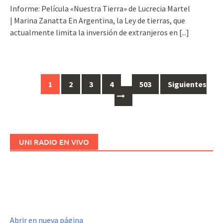
Informe: Película «Nuestra Tierra» de Lucrecia Martel
| Marina Zanatta En Argentina, la Ley de tierras, que
actualmente limita la inversión de extranjeros en
[...]
1
2
3
4
…
503
Siguientes
Ir
a
las
entradas
UNI RADIO EN VIVO
Abrir en nueva página