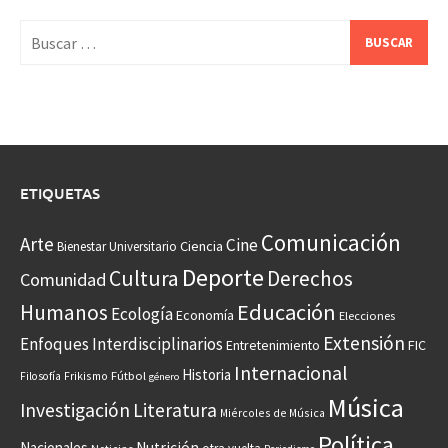
Buscar:
ETIQUETAS
Comunicación
Arte
Cine
Ciencia
Bienestar Universitario
Deporte
Cultura
Derechos
Comunidad
Educación
Humanos
Ecología
Economía
Elecciones
Extensión
Enfoques Interdisciplinarios
Entretenimiento
FIC
Internacional
Historia
Frikismo
Fútbol
Filosofía
género
Música
Investigación
Literatura
Miércoles de Música
Política
Nacionales
Nutrición