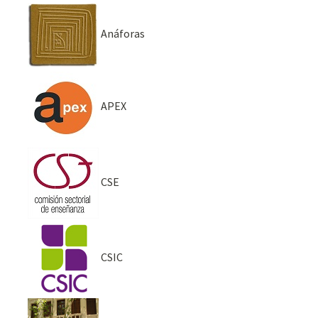
Anáforas
APEX
CSE
CSIC