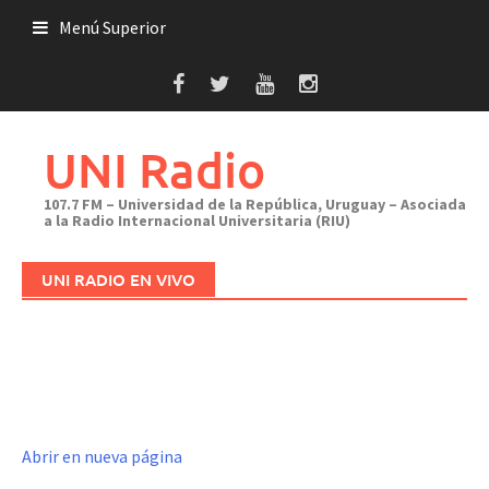
Saltar
Menú Superior
al
contenido
UNI Radio
107.7 FM – Universidad de la República, Uruguay – Asociada
a la Radio Internacional Universitaria (RIU)
UNI RADIO EN VIVO
Abrir en nueva página