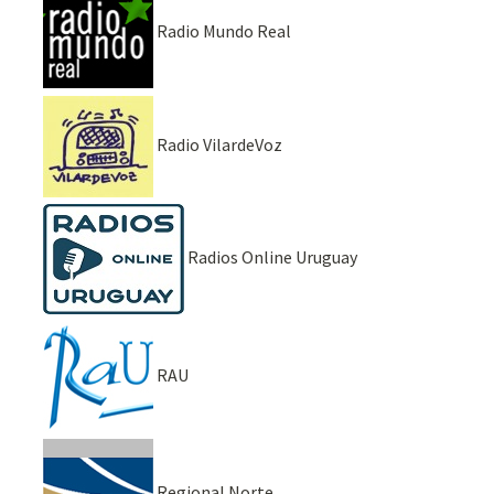
Radio Mundo Real
Radio VilardeVoz
Radios Online Uruguay
RAU
Regional Norte