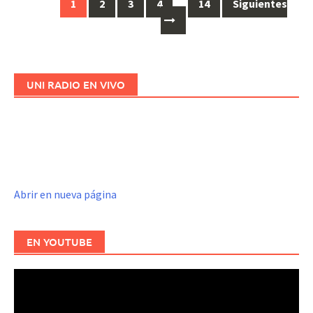
1
2
3
4
…
14
Siguientes
Ir
a
las
entradas
UNI RADIO EN VIVO
Abrir en nueva página
EN YOUTUBE