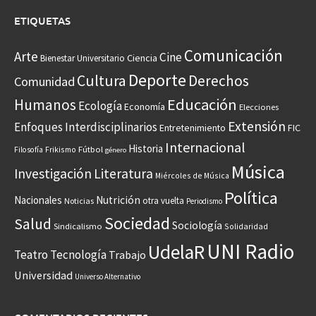
ETIQUETAS
Comunicación
Arte
Cine
Ciencia
Bienestar Universitario
Deporte
Cultura
Derechos
Comunidad
Educación
Humanos
Ecología
Economía
Elecciones
Extensión
Enfoques Interdisciplinarios
Entretenimiento
FIC
Internacional
Historia
Frikismo
Fútbol
Filosofía
género
Música
Investigación
Literatura
Miércoles de Música
Política
Nacionales
Nutrición
otra vuelta
Noticias
Periodismo
Sociedad
Salud
Sociología
Sindicalismo
Solidaridad
UNI Radio
UdelaR
Teatro
Tecnología
Trabajo
Universidad
Universo Alternativo