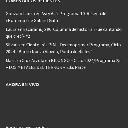
COMENTARIOS RECIENTES
Gonzalo Lanza
en
Así y Asá. Programa 10. Reseña de
«Homerar» de Gabriel Galli
Laura
en
Escaramujo #6: Columna de historia «Fue cantando
que crecí» #2
Silvana
en
Cientotrés PIM – Decimoprimer Programa, Ciclo
2024: “Barrio Nuevo Viñedo, Punta de Rieles”
Maritza Cruz Arzola
en
BILONGO – Ciclo 2024/Programa 25
– LOS METALES DEL TERROR – 2da. Parte
AHORA EN VIVO
Abrir en nueva página