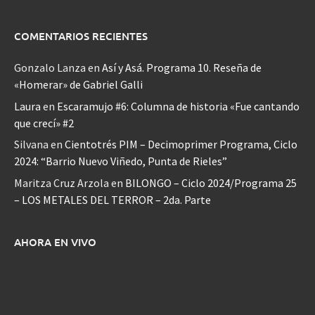
COMENTARIOS RECIENTES
Gonzalo Lanza
en
Así y Asá. Programa 10. Reseña de
«Homerar» de Gabriel Galli
Laura
en
Escaramujo #6: Columna de historia «Fue cantando
que crecí» #2
Silvana
en
Cientotrés PIM – Decimoprimer Programa, Ciclo
2024: “Barrio Nuevo Viñedo, Punta de Rieles”
Maritza Cruz Arzola
en
BILONGO – Ciclo 2024/Programa 25
– LOS METALES DEL TERROR – 2da. Parte
AHORA EN VIVO