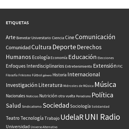
ETIQUETAS
Comunicación
Arte
Cine
Ciencia
Bienestar Universitario
Deporte
Cultura
Derechos
Comunidad
Educación
Humanos
Ecología
Economía
Elecciones
Extensión
Enfoques Interdisciplinarios
Entretenimiento
FIC
Internacional
Historia
Frikismo
Fútbol
Filosofía
género
Música
Investigación
Literatura
Miércoles de Música
Política
Nacionales
Nutrición
otra vuelta
Noticias
Periodismo
Sociedad
Salud
Sociología
Sindicalismo
Solidaridad
UNI Radio
UdelaR
Teatro
Tecnología
Trabajo
Universidad
Universo Alternativo