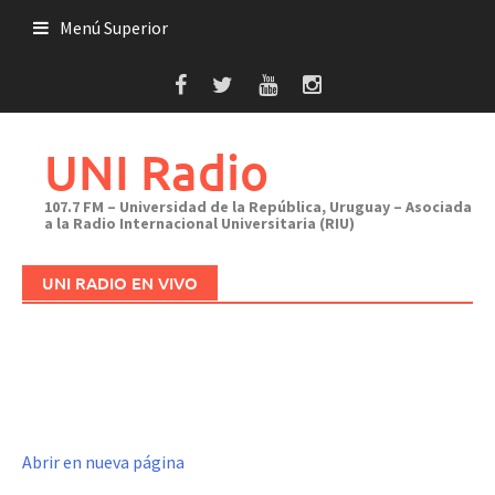
Saltar
Menú Superior
al
contenido
UNI Radio
107.7 FM – Universidad de la República, Uruguay – Asociada
a la Radio Internacional Universitaria (RIU)
UNI RADIO EN VIVO
Abrir en nueva página