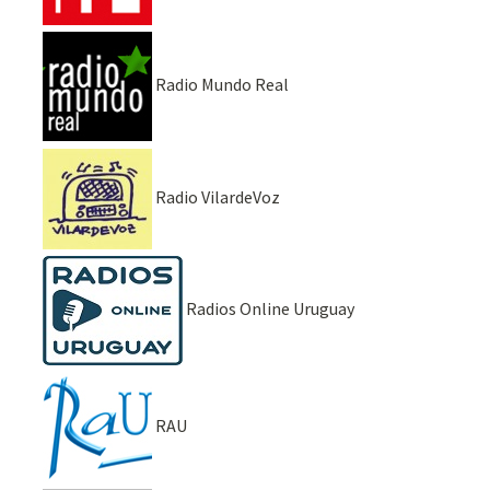
Radio Mundo Real
Radio VilardeVoz
Radios Online Uruguay
RAU