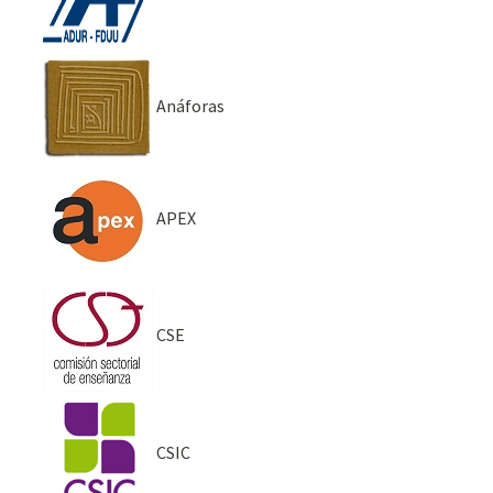
Anáforas
APEX
CSE
CSIC