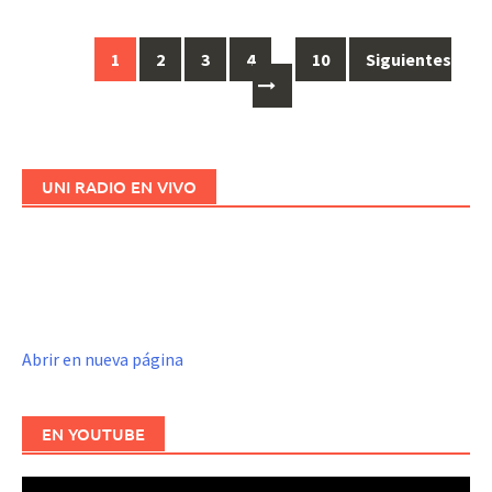
1
2
3
4
…
10
Siguientes
Ir
a
las
entradas
UNI RADIO EN VIVO
Abrir en nueva página
EN YOUTUBE