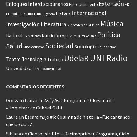
Extensión
Enfoques Interdisciplinarios
Entretenimiento
FIC
Internacional
Historia
Frikismo
Fútbol
Filosofía
género
Música
Investigación
Literatura
Miércoles de Música
Política
Nacionales
Nutrición
otra vuelta
Noticias
Periodismo
Sociedad
Salud
Sociología
Sindicalismo
Solidaridad
UNI Radio
UdelaR
Teatro
Tecnología
Trabajo
Universidad
Universo Alternativo
COMENTARIOS RECIENTES
Gonzalo Lanza
en
Así y Asá. Programa 10. Reseña de
«Homerar» de Gabriel Galli
Laura
en
Escaramujo #6: Columna de historia «Fue cantando
que crecí» #2
Silvana
en
Cientotrés PIM – Decimoprimer Programa, Ciclo