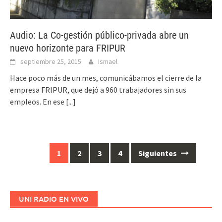
Audio: La Co-gestión público-privada abre un
nuevo horizonte para FRIPUR
septiembre 25, 2015
Ismael
Hace poco más de un mes, comunicábamos el cierre de la
empresa FRIPUR, que dejó a 960 trabajadores sin sus
empleos. En ese
[...]
1
2
3
4
Siguientes
Ir
a
las
entradas
UNI RADIO EN VIVO