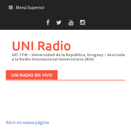
Saltar
Menú Superior
al
contenido
UNI Radio
107.7 FM – Universidad de la República, Uruguay – Asociada
a la Radio Internacional Universitaria (RIU)
UNI RADIO EN VIVO
Abrir en nueva página