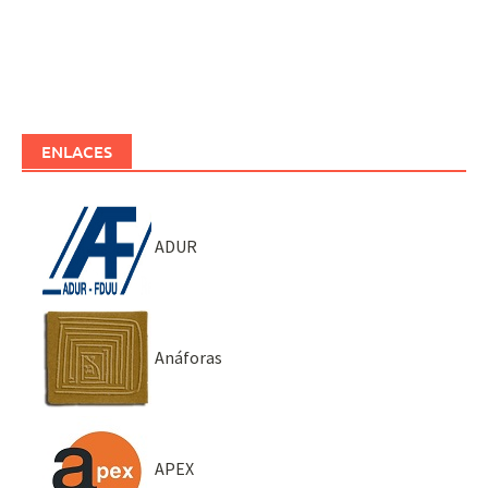
ENLACES
ADUR
Anáforas
APEX