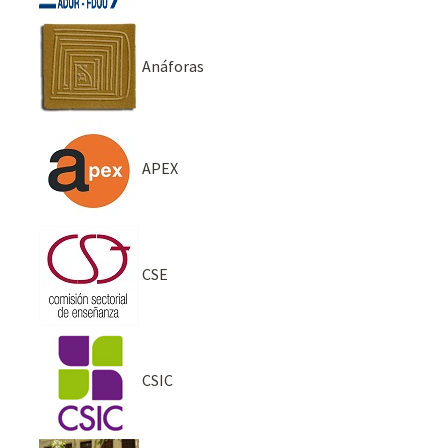
Anáforas
APEX
CSE
CSIC