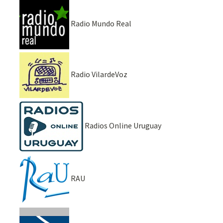
Radio Mundo Real
Radio VilardeVoz
Radios Online Uruguay
RAU