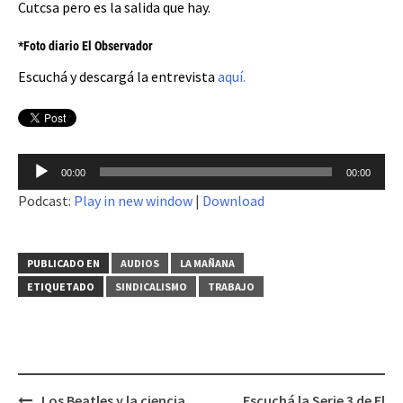
Cutcsa pero es la salida que hay.
*Foto diario El Observador
Escuchá y descargá la entrevista
aquí.
Reproductor
00:00
00:00
de
Podcast:
Play in new window
|
Download
audio
PUBLICADO EN
AUDIOS
LA MAÑANA
ETIQUETADO
SINDICALISMO
TRABAJO
Los Beatles y la ciencia
Escuchá la Serie 3 de El