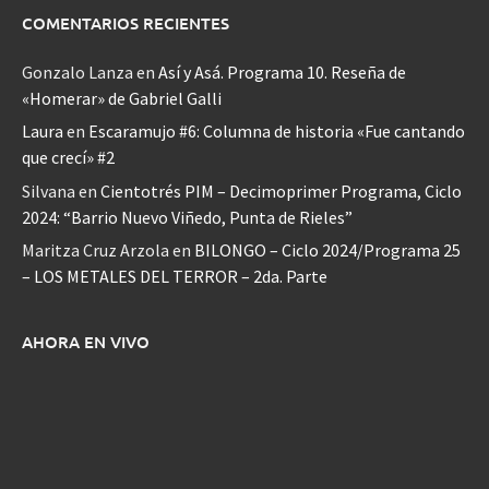
COMENTARIOS RECIENTES
Gonzalo Lanza
en
Así y Asá. Programa 10. Reseña de
«Homerar» de Gabriel Galli
Laura
en
Escaramujo #6: Columna de historia «Fue cantando
que crecí» #2
Silvana
en
Cientotrés PIM – Decimoprimer Programa, Ciclo
2024: “Barrio Nuevo Viñedo, Punta de Rieles”
Maritza Cruz Arzola
en
BILONGO – Ciclo 2024/Programa 25
– LOS METALES DEL TERROR – 2da. Parte
AHORA EN VIVO