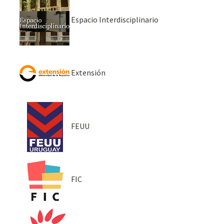
Espacio Interdisciplinario
Extensión
FEUU
FIC