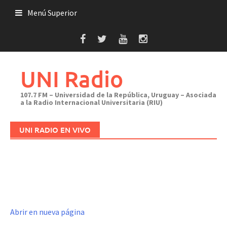
Saltar
Menú Superior
al
contenido
UNI Radio
107.7 FM – Universidad de la República, Uruguay – Asociada
a la Radio Internacional Universitaria (RIU)
UNI RADIO EN VIVO
Abrir en nueva página