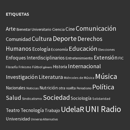
ETIQUETAS
Comunicación
Arte
Cine
Ciencia
Bienestar Universitario
Deporte
Cultura
Derechos
Comunidad
Educación
Humanos
Ecología
Economía
Elecciones
Extensión
Enfoques Interdisciplinarios
Entretenimiento
FIC
Internacional
Historia
Frikismo
Fútbol
Filosofía
género
Música
Investigación
Literatura
Miércoles de Música
Política
Nacionales
Nutrición
otra vuelta
Noticias
Periodismo
Sociedad
Salud
Sociología
Sindicalismo
Solidaridad
UNI Radio
UdelaR
Teatro
Tecnología
Trabajo
Universidad
Universo Alternativo