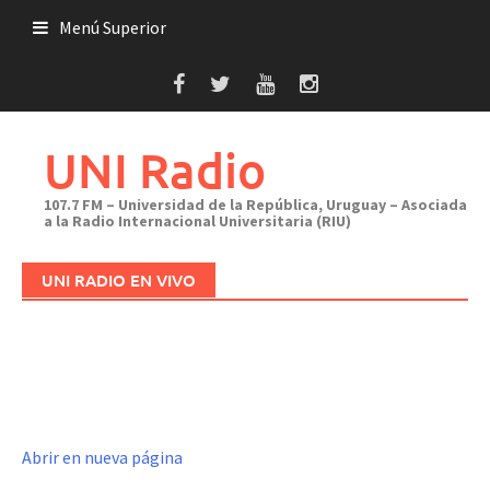
Saltar
Menú Superior
al
contenido
UNI Radio
107.7 FM – Universidad de la República, Uruguay – Asociada
a la Radio Internacional Universitaria (RIU)
UNI RADIO EN VIVO
Abrir en nueva página