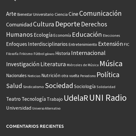
Comunicación
Arte
Cine
Ciencia
Bienestar Universitario
Deporte
Cultura
Derechos
Comunidad
Educación
Humanos
Ecología
Economía
Elecciones
Extensión
Enfoques Interdisciplinarios
Entretenimiento
FIC
Internacional
Historia
Frikismo
Fútbol
Filosofía
género
Música
Investigación
Literatura
Miércoles de Música
Política
Nacionales
Nutrición
otra vuelta
Noticias
Periodismo
Sociedad
Salud
Sociología
Sindicalismo
Solidaridad
UNI Radio
UdelaR
Teatro
Tecnología
Trabajo
Universidad
Universo Alternativo
COMENTARIOS RECIENTES