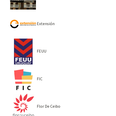
Extensión
FEUU
FIC
Flor De Ceibo