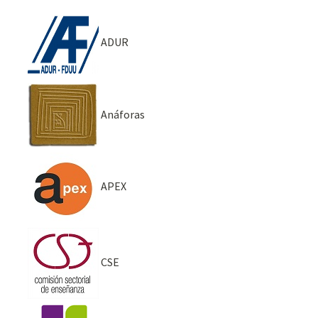
ADUR
Anáforas
APEX
CSE