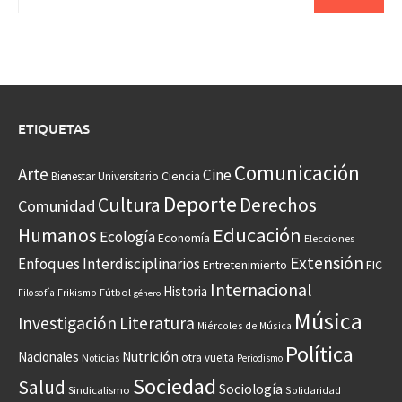
ETIQUETAS
Comunicación
Arte
Cine
Ciencia
Bienestar Universitario
Deporte
Cultura
Derechos
Comunidad
Educación
Humanos
Ecología
Economía
Elecciones
Extensión
Enfoques Interdisciplinarios
Entretenimiento
FIC
Internacional
Historia
Frikismo
Fútbol
Filosofía
género
Música
Investigación
Literatura
Miércoles de Música
Política
Nacionales
Nutrición
otra vuelta
Noticias
Periodismo
Sociedad
Salud
Sociología
Sindicalismo
Solidaridad