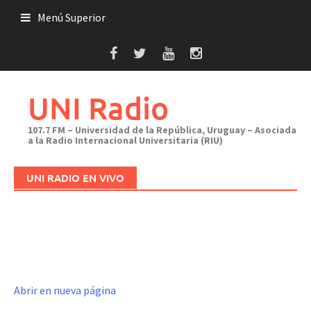
Saltar
Menú Superior
al
contenido
UNI Radio
107.7 FM – Universidad de la República, Uruguay – Asociada
a la Radio Internacional Universitaria (RIU)
UNI RADIO EN VIVO
Abrir en nueva página