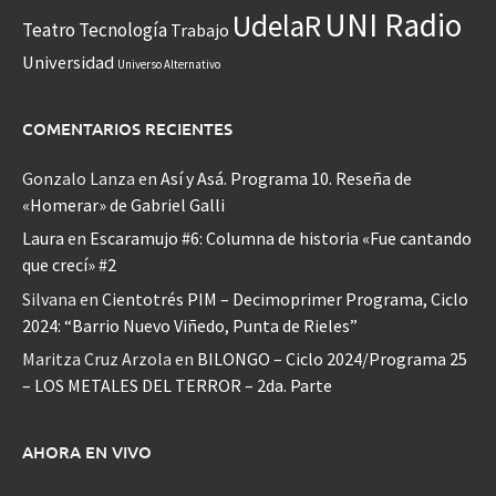
UNI Radio
UdelaR
Teatro
Tecnología
Trabajo
Universidad
Universo Alternativo
COMENTARIOS RECIENTES
Gonzalo Lanza
en
Así y Asá. Programa 10. Reseña de
«Homerar» de Gabriel Galli
Laura
en
Escaramujo #6: Columna de historia «Fue cantando
que crecí» #2
Silvana
en
Cientotrés PIM – Decimoprimer Programa, Ciclo
2024: “Barrio Nuevo Viñedo, Punta de Rieles”
Maritza Cruz Arzola
en
BILONGO – Ciclo 2024/Programa 25
– LOS METALES DEL TERROR – 2da. Parte
AHORA EN VIVO