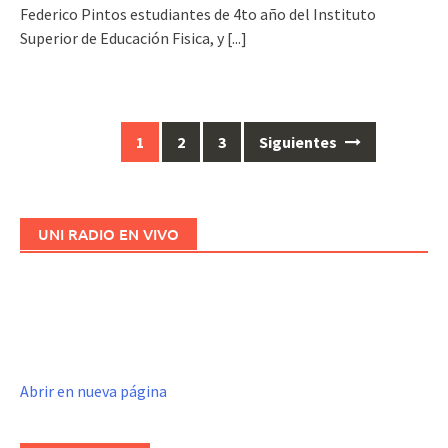
Federico Pintos estudiantes de 4to año del Instituto
Superior de Educación Fisica, y
[...]
1
2
3
Siguientes
Ir
a
las
entradas
UNI RADIO EN VIVO
Abrir en nueva página