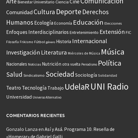
Comunicación
Arte
Cine
Ciencia
Bienestar Universitario
Deporte
Cultura
Derechos
Comunidad
Educación
Humanos
Ecología
Economía
Elecciones
Extensión
Enfoques Interdisciplinarios
Entretenimiento
FIC
Internacional
Historia
Frikismo
Fútbol
Filosofía
género
Música
Investigación
Literatura
Miércoles de Música
Política
Nacionales
Nutrición
otra vuelta
Noticias
Periodismo
Sociedad
Salud
Sociología
Sindicalismo
Solidaridad
UNI Radio
UdelaR
Teatro
Tecnología
Trabajo
Universidad
Universo Alternativo
COMENTARIOS RECIENTES
Gonzalo Lanza
en
Así y Asá. Programa 10. Reseña de
«Homerar» de Gabriel Galli