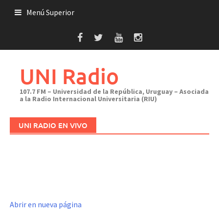
Saltar
Menú Superior
al
contenido
UNI Radio
107.7 FM – Universidad de la República, Uruguay – Asociada
a la Radio Internacional Universitaria (RIU)
UNI RADIO EN VIVO
Abrir en nueva página