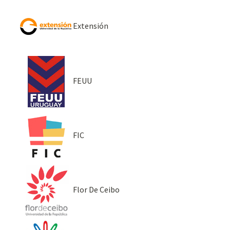
Extensión
FEUU
FIC
Flor De Ceibo