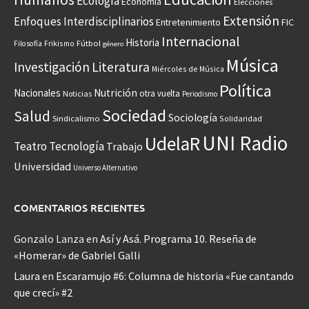
Ecología
Economía
Elecciones
Extensión
Enfoques Interdisciplinarios
Entretenimiento
FIC
Internacional
Historia
Frikismo
Fútbol
Filosofía
género
Música
Investigación
Literatura
Miércoles de Música
Política
Nacionales
Nutrición
otra vuelta
Noticias
Periodismo
Sociedad
Salud
Sociología
Sindicalismo
Solidaridad
UNI Radio
UdelaR
Teatro
Tecnología
Trabajo
Universidad
Universo Alternativo
COMENTARIOS RECIENTES
Gonzalo Lanza
en
Así y Asá. Programa 10. Reseña de
«Homerar» de Gabriel Galli
Laura
en
Escaramujo #6: Columna de historia «Fue cantando
que crecí» #2