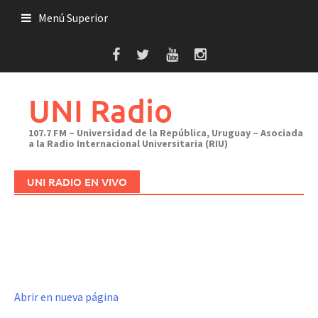
Saltar
Menú Superior
al
contenido
UNI Radio
107.7 FM – Universidad de la República, Uruguay – Asociada
a la Radio Internacional Universitaria (RIU)
UNI RADIO EN VIVO
Abrir en nueva página