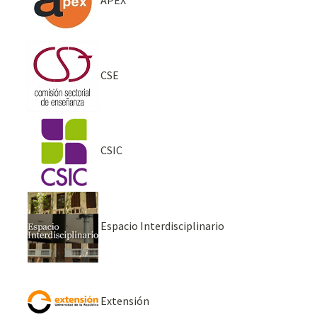
CSE
CSIC
Espacio Interdisciplinario
Extensión