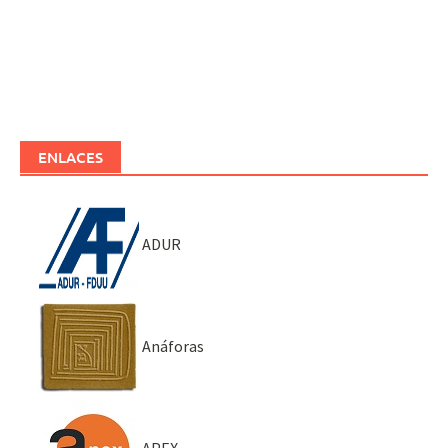
ENLACES
ADUR
Anáforas
APEX