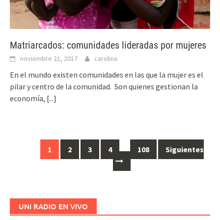
Matriarcados: comunidades lideradas por mujeres
noviembre 21, 2017
carolina
En el mundo existen comunidades en las que la mujer es el
pilar y centro de la comunidad. Son quienes gestionan la
economía,
[...]
1
2
3
4
…
108
Siguientes
Ir
a
las
entradas
UNI RADIO EN VIVO