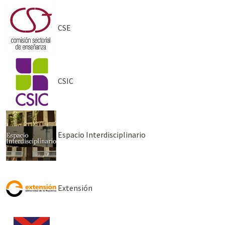
CSE
CSIC
Espacio Interdisciplinario
Extensión