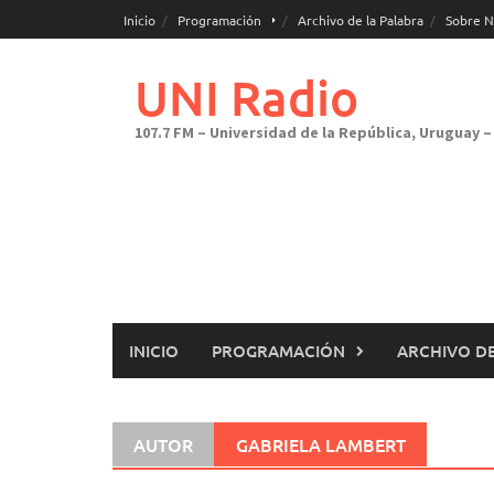
Saltar
Inicio
Programación
Archivo de la Palabra
Sobre N
al
contenido
UNI Radio
107.7 FM – Universidad de la República, Uruguay – 
INICIO
PROGRAMACIÓN
ARCHIVO DE
AUTOR
GABRIELA LAMBERT