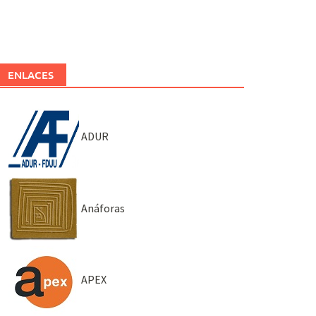
ENLACES
ADUR
Anáforas
APEX