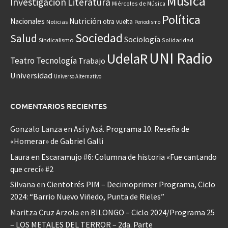
Música
Investigación
Literatura
Miércoles de Música
Política
Nacionales
Nutrición
otra vuelta
Noticias
Periodismo
Sociedad
Salud
Sociología
Sindicalismo
Solidaridad
UNI Radio
UdelaR
Teatro
Tecnología
Trabajo
Universidad
Universo Alternativo
COMENTARIOS RECIENTES
Gonzalo Lanza
en
Así y Asá. Programa 10. Reseña de
«Homerar» de Gabriel Galli
Laura
en
Escaramujo #6: Columna de historia «Fue cantando
que crecí» #2
Silvana
en
Cientotrés PIM – Decimoprimer Programa, Ciclo
2024: “Barrio Nuevo Viñedo, Punta de Rieles”
Maritza Cruz Arzola
en
BILONGO – Ciclo 2024/Programa 25
– LOS METALES DEL TERROR – 2da. Parte