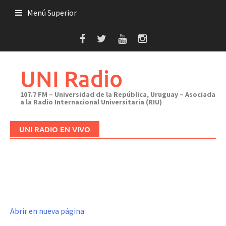
Saltar
Menú Superior
al
contenido
UNI Radio
107.7 FM – Universidad de la República, Uruguay – Asociada
a la Radio Internacional Universitaria (RIU)
UNI RADIO EN VIVO
Abrir en nueva página