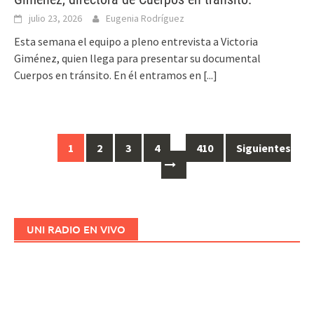
julio 23, 2026
Eugenia Rodríguez
Esta semana el equipo a pleno entrevista a Victoria
Giménez, quien llega para presentar su documental
Cuerpos en tránsito. En él entramos en
[...]
1
2
3
4
…
410
Siguientes
Ir
a
las
entradas
UNI RADIO EN VIVO