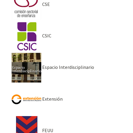
CSE
CSIC
Espacio Interdisciplinario
Extensión
FEUU