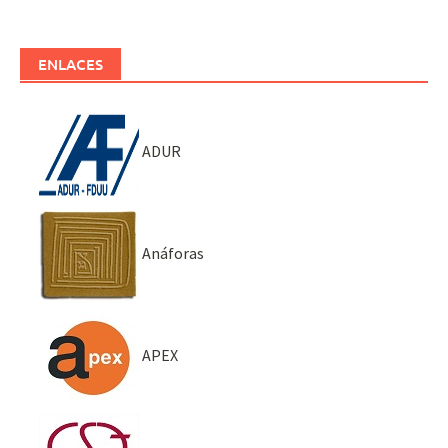
ENLACES
ADUR
Anáforas
APEX