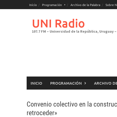
Saltar
Inicio
Programación
Archivo de la Palabra
Sobre N
al
contenido
UNI Radio
107.7 FM – Universidad de la República, Uruguay – 
INICIO
PROGRAMACIÓN
ARCHIVO DE
Convenio colectivo en la constru
retroceder»