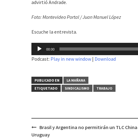
advirtió Andrade.
Foto: Montevideo Portal / Juan Manuel López
Escuche la entrevista.
Reproductor
00:00
de
Podcast:
Play in new window
|
Download
audio
PUBLICADO EN
LA MAÑANA
ETIQUETADO
SINDICALISMO
TRABAJO
Brasil y Argentina no permitirán un TLC China
Navegación
Uruguay