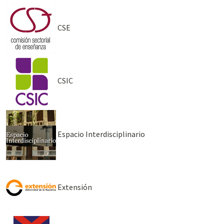
CSE
CSIC
Espacio Interdisciplinario
Extensión