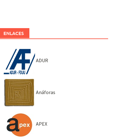
ENLACES
ADUR
Anáforas
APEX