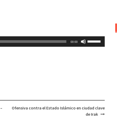
Utiliza
00:00
las
teclas
de
flecha
arriba/abajo
para
aumentar
o
disminuir
el
 –
Ofensiva contra el Estado Islámico en ciudad clave
volumen.
de Irak