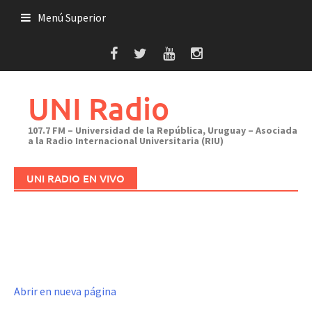
Saltar
Menú Superior
al
contenido
UNI Radio
107.7 FM – Universidad de la República, Uruguay – Asociada
a la Radio Internacional Universitaria (RIU)
UNI RADIO EN VIVO
Abrir en nueva página