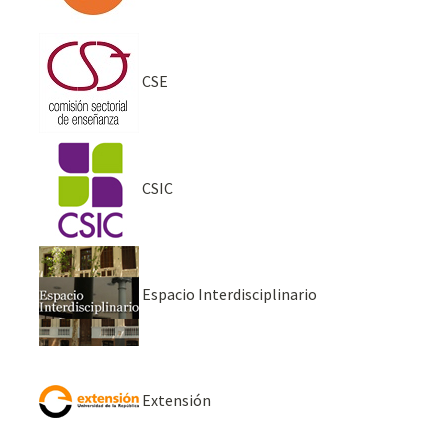
CSE
CSIC
Espacio Interdisciplinario
Extensión