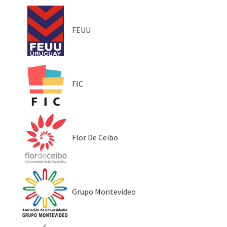
FEUU
FIC
Flor De Ceibo
Grupo Montevideo