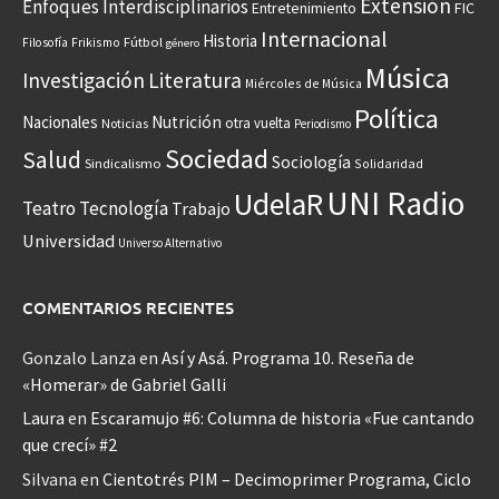
Extensión
Enfoques Interdisciplinarios
Entretenimiento
FIC
Internacional
Historia
Frikismo
Fútbol
Filosofía
género
Música
Investigación
Literatura
Miércoles de Música
Política
Nacionales
Nutrición
otra vuelta
Noticias
Periodismo
Sociedad
Salud
Sociología
Sindicalismo
Solidaridad
UNI Radio
UdelaR
Teatro
Tecnología
Trabajo
Universidad
Universo Alternativo
COMENTARIOS RECIENTES
Gonzalo Lanza
en
Así y Asá. Programa 10. Reseña de
«Homerar» de Gabriel Galli
Laura
en
Escaramujo #6: Columna de historia «Fue cantando
que crecí» #2
Silvana
en
Cientotrés PIM – Decimoprimer Programa, Ciclo