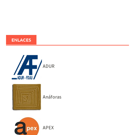
ENLACES
ADUR
Anáforas
APEX