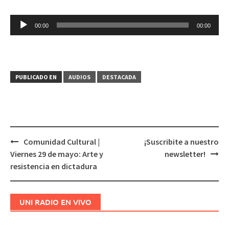
Reproductor
00:00
00:00
de
audio
PUBLICADO EN
AUDIOS
DESTACADA
Comunidad Cultural |
¡Suscribite a nuestro
Navegación
Viernes 29 de mayo: Arte y
newsletter!
de
resistencia en dictadura
entradas
UNI RADIO EN VIVO