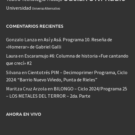
Universidad
Universo Alternativo
COMENTARIOS RECIENTES
Gonzalo Lanza
en
Así y Asá. Programa 10. Reseña de
«Homerar» de Gabriel Galli
Laura
en
Escaramujo #6: Columna de historia «Fue cantando
que crecí» #2
Silvana
en
Cientotrés PIM – Decimoprimer Programa, Ciclo
2024: “Barrio Nuevo Viñedo, Punta de Rieles”
Maritza Cruz Arzola
en
BILONGO – Ciclo 2024/Programa 25
– LOS METALES DEL TERROR – 2da. Parte
AHORA EN VIVO