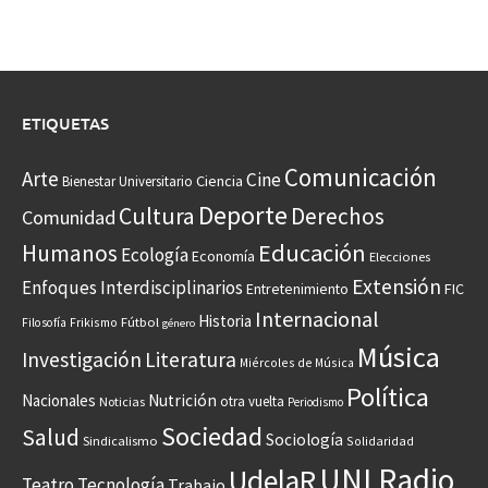
ETIQUETAS
Comunicación
Arte
Cine
Ciencia
Bienestar Universitario
Deporte
Cultura
Derechos
Comunidad
Educación
Humanos
Ecología
Economía
Elecciones
Extensión
Enfoques Interdisciplinarios
Entretenimiento
FIC
Internacional
Historia
Frikismo
Fútbol
Filosofía
género
Música
Investigación
Literatura
Miércoles de Música
Política
Nacionales
Nutrición
otra vuelta
Noticias
Periodismo
Sociedad
Salud
Sociología
Sindicalismo
Solidaridad
UNI Radio
UdelaR
Teatro
Tecnología
Trabajo