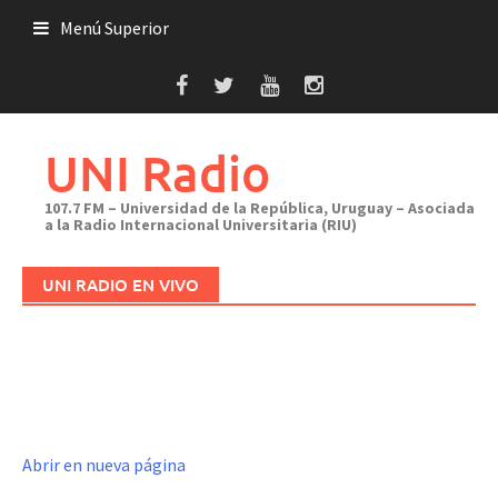
Saltar
Menú Superior
al
contenido
UNI Radio
107.7 FM – Universidad de la República, Uruguay – Asociada
a la Radio Internacional Universitaria (RIU)
UNI RADIO EN VIVO
Abrir en nueva página