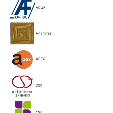
ADUR
Anáforas
APEX
CSE
CSIC