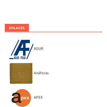
ENLACES
ADUR
Anáforas
APEX