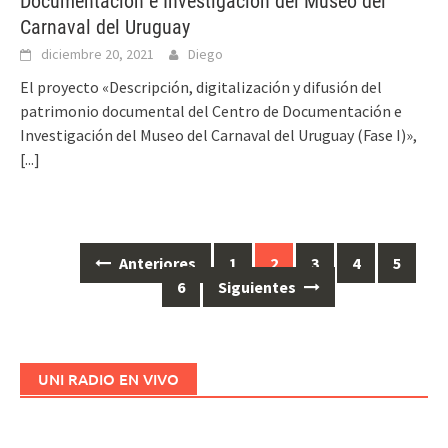
Documentación e Investigación del Museo del
Carnaval del Uruguay
diciembre 20, 2021
Diego
El proyecto «Descripción, digitalización y difusión del
patrimonio documental del Centro de Documentación e
Investigación del Museo del Carnaval del Uruguay (Fase I)»,
[...]
Anteriores
1
2
3
4
5
Ir
6
Siguientes
a
las
entradas
UNI RADIO EN VIVO