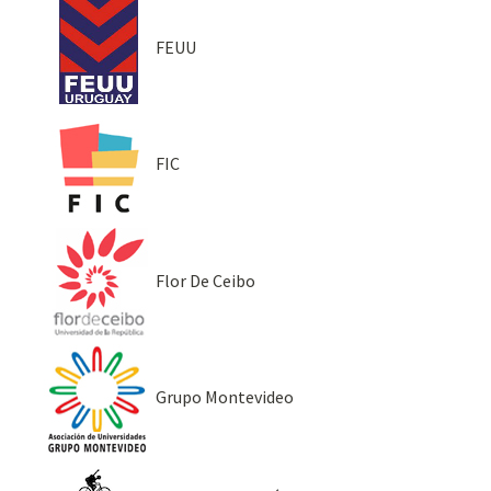
FEUU
FIC
Flor De Ceibo
Grupo Montevideo