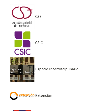
CSE
CSIC
Espacio Interdisciplinario
Extensión