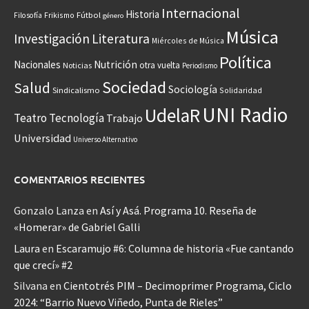
Internacional
Historia
Frikismo
Fútbol
Filosofía
género
Música
Investigación
Literatura
Miércoles de Música
Política
Nacionales
Nutrición
otra vuelta
Noticias
Periodismo
Sociedad
Salud
Sociología
Sindicalismo
Solidaridad
UNI Radio
UdelaR
Teatro
Tecnología
Trabajo
Universidad
Universo Alternativo
COMENTARIOS RECIENTES
Gonzalo Lanza
en
Así y Asá. Programa 10. Reseña de
«Homerar» de Gabriel Galli
Laura
en
Escaramujo #6: Columna de historia «Fue cantando
que crecí» #2
Silvana
en
Cientotrés PIM – Decimoprimer Programa, Ciclo
2024: “Barrio Nuevo Viñedo, Punta de Rieles”