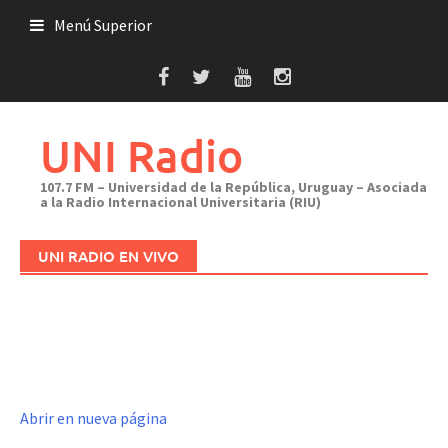
Saltar
Menú Superior
al
contenido
UNI Radio
107.7 FM – Universidad de la República, Uruguay – Asociada
a la Radio Internacional Universitaria (RIU)
UNI RADIO EN VIVO
Abrir en nueva página