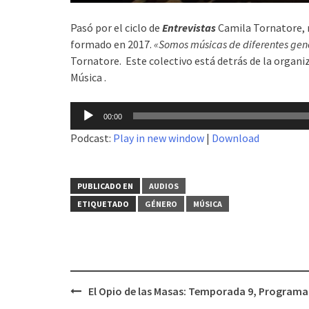
Pasó por el ciclo de
Entrevistas
Camila Tornatore, m
formado en 2017.
«Somos músicas de diferentes gener
Tornatore. Este colectivo está detrás de la organi
Música .
Reproductor
00:00
de
Podcast:
Play in new window
|
Download
audio
PUBLICADO EN
AUDIOS
ETIQUETADO
GÉNERO
MÚSICA
El Opio de las Masas: Temporada 9, Programa
Navegación