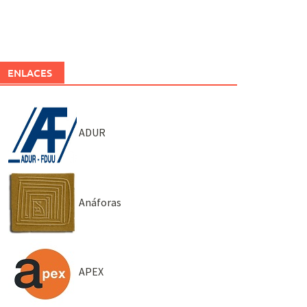
ENLACES
ADUR
Anáforas
APEX