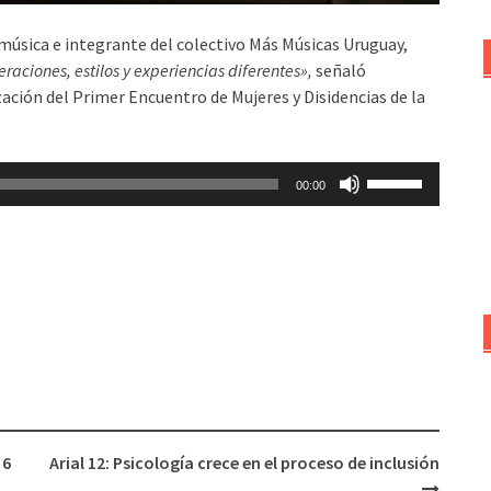
úsica e integrante del colectivo Más Músicas Uruguay,
aciones, estilos y experiencias diferentes»,
señaló
zación del Primer Encuentro de Mujeres y Disidencias de la
Utiliza
00:00
las
teclas
de
flecha
arriba/abajo
para
aumentar
o
disminuir
el
 6
Arial 12: Psicología crece en el proceso de inclusión
volumen.