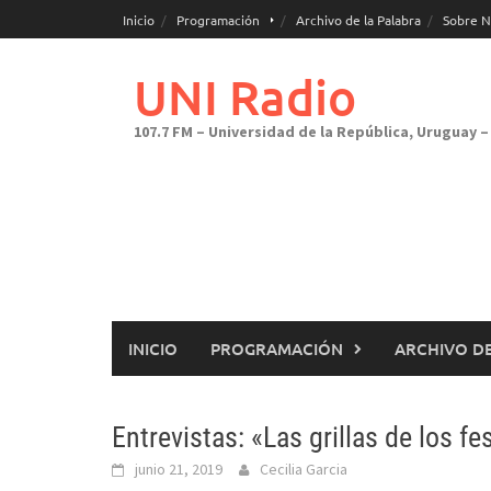
Saltar
Inicio
Programación
Archivo de la Palabra
Sobre N
al
contenido
UNI Radio
107.7 FM – Universidad de la República, Uruguay – 
INICIO
PROGRAMACIÓN
ARCHIVO DE
Entrevistas: «Las grillas de los f
junio 21, 2019
Cecilia Garcia