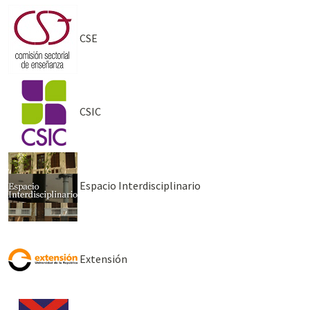
CSE
CSIC
Espacio Interdisciplinario
Extensión