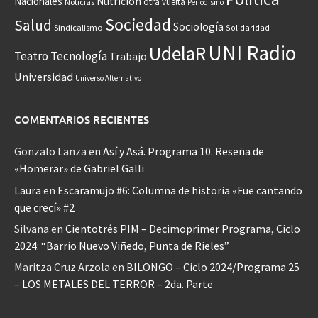
Nacionales
Nutrición
otra vuelta
Noticias
Periodismo
Sociedad
Salud
Sociología
Sindicalismo
Solidaridad
UNI Radio
UdelaR
Teatro
Tecnología
Trabajo
Universidad
Universo Alternativo
COMENTARIOS RECIENTES
Gonzalo Lanza
en
Así y Asá. Programa 10. Reseña de
«Homerar» de Gabriel Galli
Laura
en
Escaramujo #6: Columna de historia «Fue cantando
que crecí» #2
Silvana
en
Cientotrés PIM – Decimoprimer Programa, Ciclo
2024: “Barrio Nuevo Viñedo, Punta de Rieles”
Maritza Cruz Arzola
en
BILONGO – Ciclo 2024/Programa 25
– LOS METALES DEL TERROR – 2da. Parte