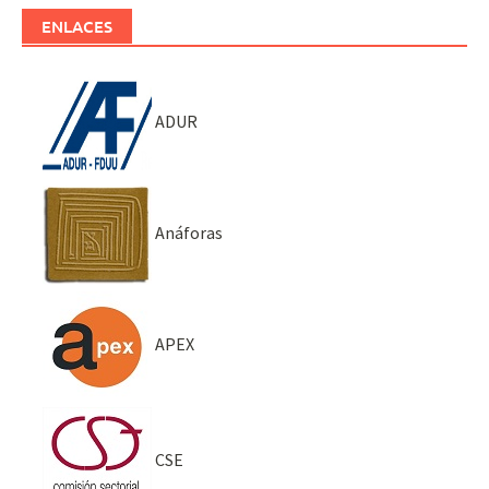
ENLACES
ADUR
Anáforas
APEX
CSE