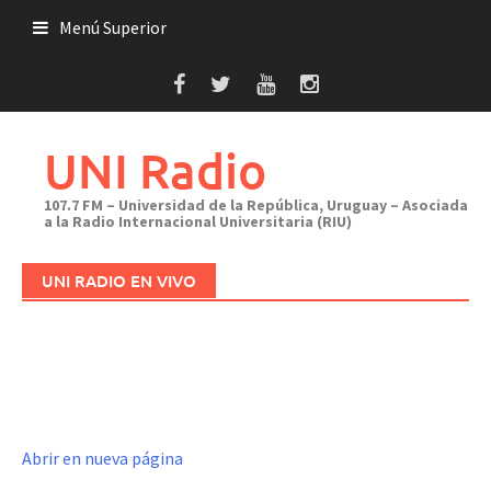
Saltar
Menú Superior
al
contenido
UNI Radio
107.7 FM – Universidad de la República, Uruguay – Asociada
a la Radio Internacional Universitaria (RIU)
UNI RADIO EN VIVO
Abrir en nueva página