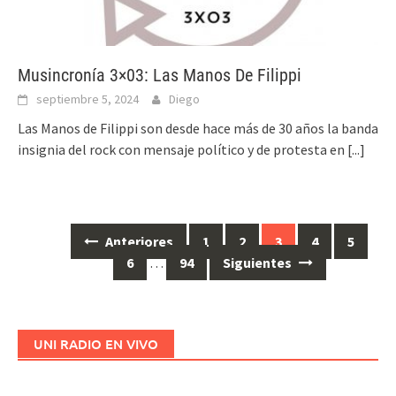
Musincronía 3×03: Las Manos De Filippi
septiembre 5, 2024
Diego
Las Manos de Filippi son desde hace más de 30 años la banda
insignia del rock con mensaje político y de protesta en
[...]
Anteriores
1
2
3
4
5
Ir
6
…
94
Siguientes
a
las
entradas
UNI RADIO EN VIVO