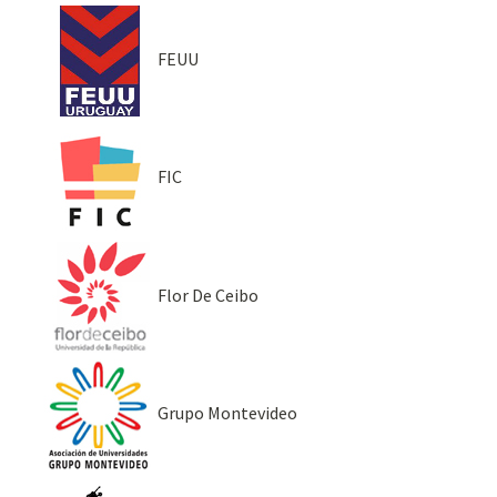
FEUU
FIC
Flor De Ceibo
Grupo Montevideo