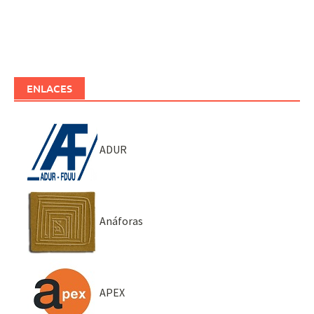
ENLACES
ADUR
Anáforas
APEX