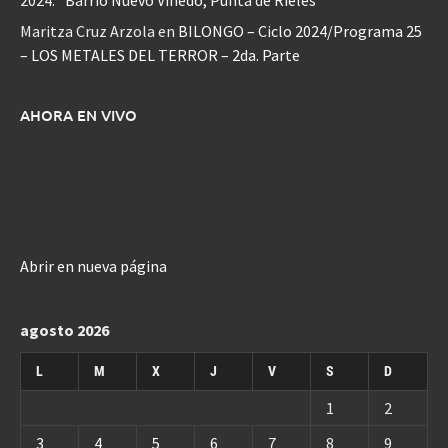
2024: “Barrio Nuevo Viñedo, Punta de Rieles”
Maritza Cruz Arzola
en
BILONGO – Ciclo 2024/Programa 25
– LOS METALES DEL TERROR – 2da. Parte
AHORA EN VIVO
Abrir en nueva página
agosto 2026
L
M
X
J
V
S
D
1
2
3
4
5
6
7
8
9