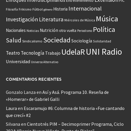
Enfoques Interdisciplinarios
Entretenimiento
FIC
Internacional
Historia
Frikismo
Fútbol
Filosofía
género
Música
Investigación
Literatura
Miércoles de Música
Política
Nacionales
Nutrición
otra vuelta
Noticias
Periodismo
Sociedad
Salud
Sociología
Sindicalismo
Solidaridad
UNI Radio
UdelaR
Teatro
Tecnología
Trabajo
Universidad
Universo Alternativo
COMENTARIOS RECIENTES
Gonzalo Lanza
en
Así y Asá. Programa 10. Reseña de
«Homerar» de Gabriel Galli
Laura
en
Escaramujo #6: Columna de historia «Fue cantando
que crecí» #2
Silvana
en
Cientotrés PIM – Decimoprimer Programa, Ciclo