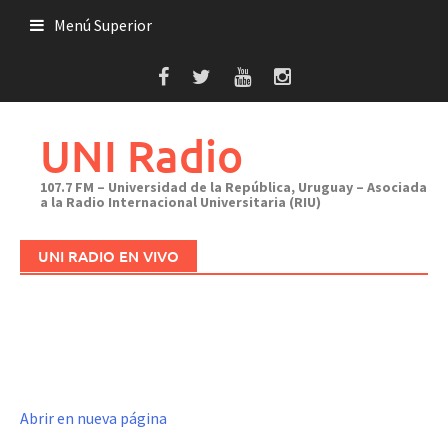
Saltar
Menú Superior
al
contenido
UNI Radio
107.7 FM – Universidad de la República, Uruguay – Asociada
a la Radio Internacional Universitaria (RIU)
UNI RADIO EN VIVO
Abrir en nueva página